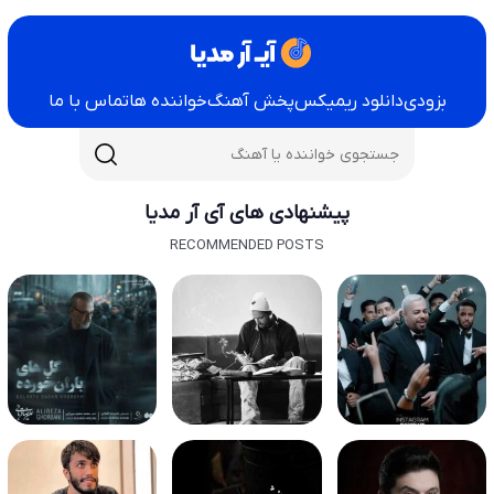
بزودی
دانلود ریمیکس
پخش آهنگ
خواننده ها
تماس با ما
پیشنهادی های آی آر مدیا
RECOMMENDED POSTS