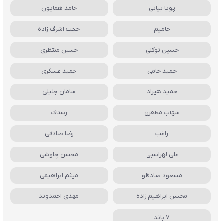
پویا بیاتی
حامد همایون
حامیم
حجت اشرف زاده
حسین توکلی
حسین منتظری
حمید حامی
حمید عسکری
حمید هیراد
سامان جلیلی
شهاب مظفری
رستاک
راغب
رضا صادقی
علی لهراسبی
محسن چاوشی
مسعود صادقلو
میثم ابراهیمی
محسن ابراهیم زاده
مهدی احمدوند
7 باند