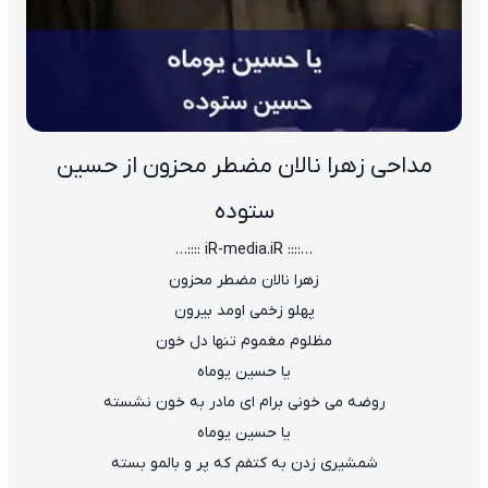
مداحی زهرا نالان مضطر محزون از حسین
ستوده
…:::: iR-media.iR ::::…
زهرا نالان مضطر محزون
پهلو زخمی اومد بیرون
مظلوم مغموم تنها دل خون
یا حسین یوماه
روضه می خونی برام ای مادر به خون نشسته
یا حسین یوماه
شمشیری زدن به کتفم که پر و بالمو بسته