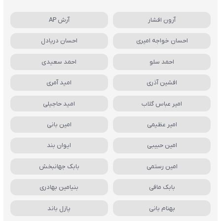
آرون افشار
آرش AP
احسان خواجه امیری
احسان دریادل
احمد سلو
احمد سعیدی
افشین آذری
امید آمری
امیر عباس گلاب
امید حاجیلی
امیر عظیمی
امین بانی
امین حبیبی
ایوان بند
امین رستمی
بابک جهانبخش
بابک مافی
بنیامین بهادری
بهنام بانی
پازل باند