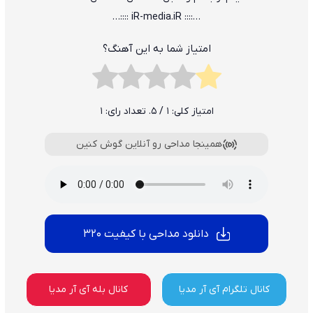
…:::: iR-media.iR ::::…
امتیاز شما به این آهنگ؟
امتیاز کلی:
1
/ 5. تعداد رای:
1
همینجا مداحی رو آنلاین گوش کنین
دانلود مداحی با کیفیت 320
کانال تلگرام آی آر مدیا
کانال بله آی آر مدیا