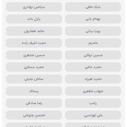
بابک مافی
بنیامین بهادری
بهنام بانی
پازل باند
پویا بیاتی
حامد همایون
حامیم
حجت اشرف زاده
حسین توکلی
حسین منتظری
حمید حامی
حمید عسکری
حمید هیراد
سامان جلیلی
شهاب مظفری
رستاک
راغب
رضا صادقی
علی لهراسبی
محسن چاوشی