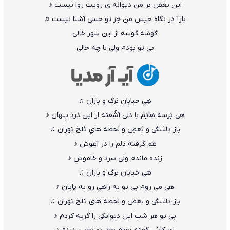
این بغض بر من دیوانه ی رویت روا نیست ♪
بازآ در نگاه خیس من جز تو حسی آشنا نیست ♫
گوشه گوشه از این شهر خالی
بی تو بودم ولی با چه حالی
هِی خیابان بَرگ و باران ♫
هِی پَرسه هایَم با دِلی آشُفته از این دَردِ پِنهان ♪
باز دِلتَنگی و بُغضِ و لَحظه هایِ تَلخ تِهران ♫
غم گرفته دلم را در آغوش ♪
زنده ماندم ولی سرد و خاموش ♪
هی خیابان برگ و باران ♫
هی می روم بی تو به راهی رو به پایان ♪
باز دلتنگی و بغض و لحظه های تلخ تهران ♫
بی تو هر شب این دیوانگی را گریه کردم ♪