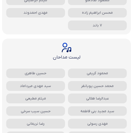
مسعود صادقلو
میثم ابراهیمی
محسن ابراهیم زاده
مهدی احمدوند
7 باند
لیست مداحان
محمود کریمی
حسین طاهری
محمد حسین پویانفر
سید مهدی میرداماد
عبدالرضا هلالی
میثم مطیعی
سید مجید بنی فاطمه
حسین سیب سرخی
مهدی رسولی
رضا نریمانی