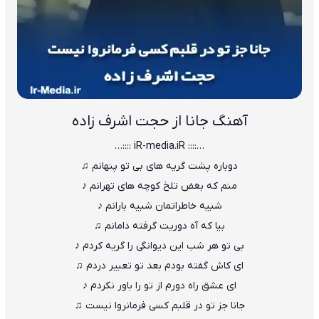
آهنگ جانا از حجت اشرف زاده
…:::: iR-media.iR ::::…
دوباره پشت گریه های بی تو پنهانم ♫
منم که بغض تلخ کوچه های تهرانم ♪
شبیه خاطراتمان شبیه بارانم ♪
بیا که آه دوریت گرفته دامانم ♫
بی تو هر شب این دیوانگی را گریه کردم ♪
ای کاش گفته بودم بعد تو تعبیر دردم ♫
ای عشق راه دورم از تو را باور نکردم ♪
جانا جز تو در قلبم کسی فرمانروا نیست ♫