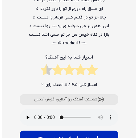
ای کاش گفته بودم بعد تو تعبیر دردم ♪
ای عشق راه دورم از تو را باور نکردم ♫
جانا جز تو در قلبم کسی فرمانروا نیست ♫
این بغض بر من دیوانه ی رویت روا نیست ♪
بازآ در نگاه خیس من جز تو حسی آشنا نیست
…:::: iR-media.iR ::::…
امتیاز شما به این آهنگ؟
امتیاز کلی:
4.5
/ 5. تعداد رای:
2
همینجا آهنگ رو آنلاین گوش کنین