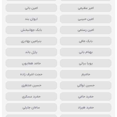
امیر عظیمی
امین بانی
امین حبیبی
ایوان بند
امین رستمی
بابک جهانبخش
بابک مافی
بنیامین بهادری
بهنام بانی
پازل باند
پویا بیاتی
حامد همایون
حامیم
حجت اشرف زاده
حسین توکلی
حسین منتظری
حمید حامی
حمید عسکری
حمید هیراد
سامان جلیلی