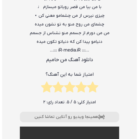
با من بیا من قصر رویاتو میسازم ♩
چیزی نپرس از من چشمامو معنی کن ⋆
چشمای من روح منو به تو نشون میده
من من دورم از جسمم منو نشناس از جسمم
دنیامو پیدا کن که دنیاتو تکون میده
…:::: iR-media.iR ::::…
دانلود آهنگ من حامیم
امتیاز شما به این آهنگ؟
امتیاز کلی:
5
/ 5. تعداد رای:
2
همینجا ویدیو رو آنلاین تماشا کنین