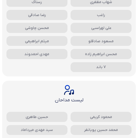
شهاب مظفری
رستاک
راغب
رضا صادقی
علی لهراسبی
محسن چاوشی
مسعود صادقلو
میثم ابراهیمی
محسن ابراهیم زاده
مهدی احمدوند
7 باند
لیست مداحان
محمود کریمی
حسین طاهری
محمد حسین پویانفر
سید مهدی میرداماد