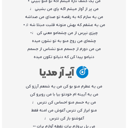
من یک کشف تازه میشم اگه تو منو ببینی ⋆
من پر از آواز میشم اگه پای من بشینی ♩
من یه سازم که به رقصه تو صدای من صداشه
من یه عشقم که بهش متونه قلبت مبتلا شه ♫⋆
چیزی نپرس از من چشمامو معنی کن ♩◦
چشمای من روح منو به تو نشون میده
من من دورم از جسمم منو نشناس از جسمم
دنیامو پیدا کن که دنیاتو تکون میده
من یه عطرم منو بو کن من یه شمعم آرزو کن
من یه آیینه ام خودتو بیا با من روبرو کن
من یه حسم منو احساس کن نترس ♩
منو ابراز کن نترس آغوش من امنه فقط
آغوشتو باز کن نترس ♩
من پل پروازم برات نقطه آوازم برات ◦◦