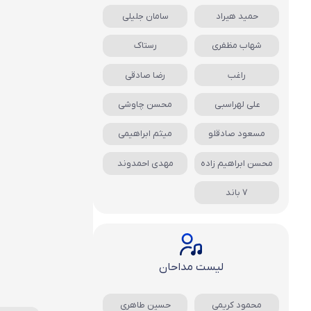
حمید هیراد
سامان جلیلی
شهاب مظفری
رستاک
راغب
رضا صادقی
علی لهراسبی
محسن چاوشی
مسعود صادقلو
میثم ابراهیمی
محسن ابراهیم زاده
مهدی احمدوند
7 باند
لیست مداحان
محمود کریمی
حسین طاهری