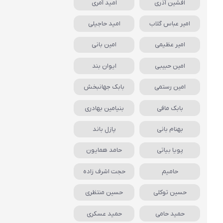
افشین آذری
امید آمری
امیر عباس گلاب
امید حاجیلی
امیر عظیمی
امین بانی
امین حبیبی
ایوان بند
امین رستمی
بابک جهانبخش
بابک مافی
بنیامین بهادری
بهنام بانی
پازل باند
پویا بیاتی
حامد همایون
حامیم
حجت اشرف زاده
حسین توکلی
حسین منتظری
حمید حامی
حمید عسکری