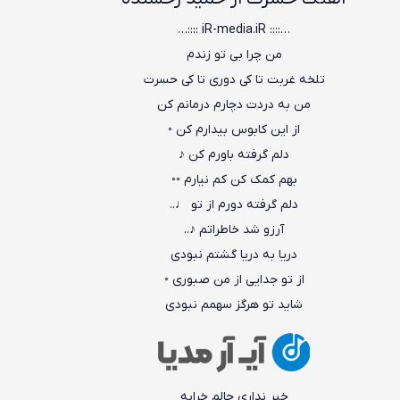
…:::: iR-media.iR ::::…
من چرا بی تو زندم
تلخه غربت تا کی دوری تا کی حسرت
من به دردت دچارم درمانم کن
از این کابوس بیدارم کن ◦
دلم گرفته باورم کن ♪
بهم کمک کن کم نیارم ◦◦
دلم گرفته دورم از تو ♩..
آرزو شد خاطراتم ♪..
دریا به دریا گشتم نبودی
از تو جدایی از من صبوری ◦
شاید تو هرگز سهمم نبودی
خبر نداری حالم خرابه