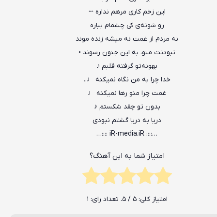
این زخم کاری مرهم نداره ◦◦
رو شونه‌ی کی چشمام بباره
نه مردم از غمت نه میشه زنده موند
نبودنت منو، به این جنون رسوند ◦
بهونه‌تو گرفته قلبم ♪
خدا چرا به من نگاه نمیکنه ♩..
غمت چرا منو رها نمیکنه ♩
بدون تو چقد شکستم ♪
دریا به دریا گشتم نبودی
…:::: iR-media.iR ::::…
امتیاز شما به این آهنگ؟
امتیاز کلی:
5
/ 5. تعداد رای:
1