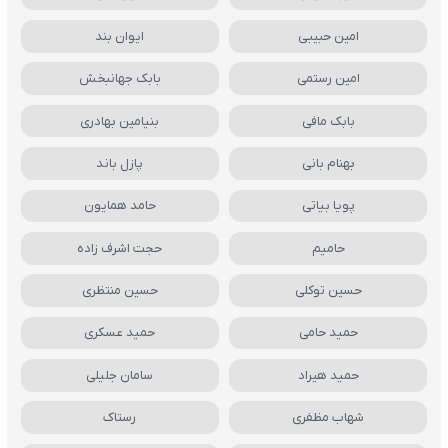
امین حبیبی
ایوان بند
امین رستمی
بابک جهانبخش
بابک مافی
بنیامین بهادری
بهنام بانی
پازل باند
پویا بیاتی
حامد همایون
حامیم
حجت اشرف زاده
حسین توکلی
حسین منتظری
حمید حامی
حمید عسکری
حمید هیراد
سامان جلیلی
شهاب مظفری
رستاک