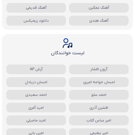
آهنگ غمگین
آهنگ قدیمی
آهنگ هندی
دانلود ریمیکس
لیست خوانندگان
آرون افشار
آرش AP
احسان خواجه امیری
احسان دریادل
احمد سلو
احمد سعیدی
افشین آذری
امید آمری
امیر عباس گلاب
امید حاجیلی
امیر عظیمی
امین بانی