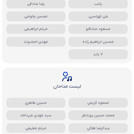
راغب
رضا صادقی
علی لهراسبی
محسن چاوشی
مسعود صادقلو
میثم ابراهیمی
محسن ابراهیم زاده
مهدی احمدوند
7 باند
لیست مداحان
محمود کریمی
حسین طاهری
محمد حسین پویانفر
سید مهدی میرداماد
عبدالرضا هلالی
میثم مطیعی