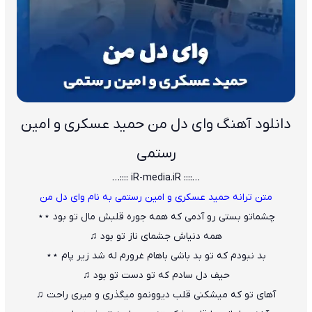
دانلود آهنگ وای دل من حمید عسکری و امین
رستمی
…:::: iR-media.iR ::::…
متن ترانه حمید عسکری و امین رستمی به نام وای دل من
چشماتو بستی رو آدمی که همه جوره قلبش مال تو بود ⋆⋆
همه دنیاش جشمای ناز تو بود ♫
بد نبودم که تو بد باشی باهام غرورم له شد زیر پام ⋆⋆
حیف دل سادم که تو دست تو بود ♫
آهای تو که میشکنی قلب دیوونمو میگذری و میری راحت ♫