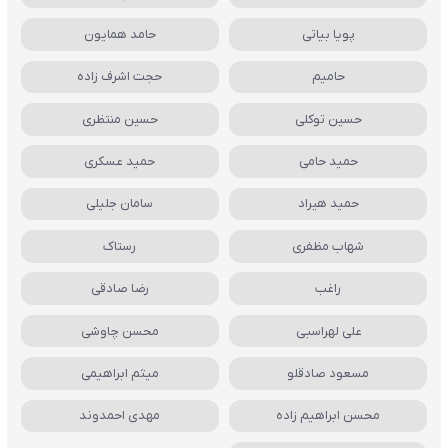
پویا بیاتی
حامد همایون
حامیم
حجت اشرف زاده
حسین توکلی
حسین منتظری
حمید حامی
حمید عسکری
حمید هیراد
سامان جلیلی
شهاب مظفری
رستاک
راغب
رضا صادقی
علی لهراسبی
محسن چاوشی
مسعود صادقلو
میثم ابراهیمی
محسن ابراهیم زاده
مهدی احمدوند