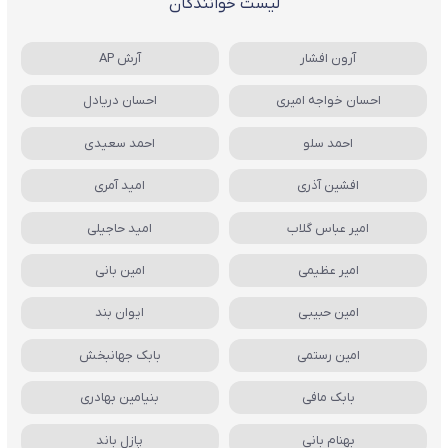
لیست خوانندگان
آرون افشار
آرش AP
احسان خواجه امیری
احسان دریادل
احمد سلو
احمد سعیدی
افشین آذری
امید آمری
امیر عباس گلاب
امید حاجیلی
امیر عظیمی
امین بانی
امین حبیبی
ایوان بند
امین رستمی
بابک جهانبخش
بابک مافی
بنیامین بهادری
بهنام بانی
پازل باند