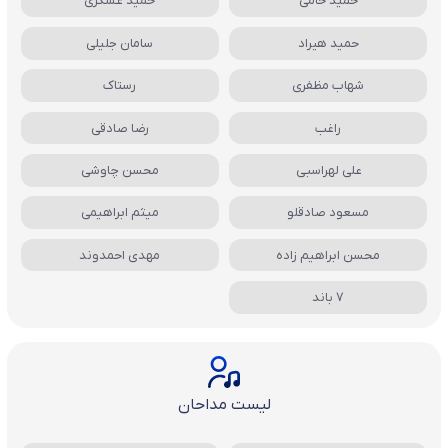
حمید حامی
حمید عسکری
حمید هیراد
سامان جلیلی
شهاب مظفری
رستاک
راغب
رضا صادقی
علی لهراسبی
محسن چاوشی
مسعود صادقلو
میثم ابراهیمی
محسن ابراهیم زاده
مهدی احمدوند
7 باند
لیست مداحان