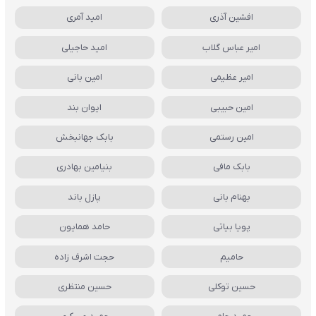
افشین آذری
امید آمری
امیر عباس گلاب
امید حاجیلی
امیر عظیمی
امین بانی
امین حبیبی
ایوان بند
امین رستمی
بابک جهانبخش
بابک مافی
بنیامین بهادری
بهنام بانی
پازل باند
پویا بیاتی
حامد همایون
حامیم
حجت اشرف زاده
حسین توکلی
حسین منتظری