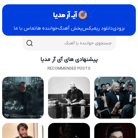
بزودی
دانلود ریمیکس
پخش آهنگ
خواننده ها
تماس با ما
پیشنهادی های آی آر مدیا
RECOMMENDED POSTS