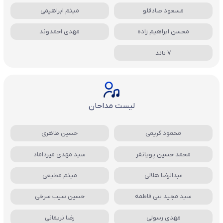
مسعود صادقلو
میثم ابراهیمی
محسن ابراهیم زاده
مهدی احمدوند
7 باند
لیست مداحان
محمود کریمی
حسین طاهری
محمد حسین پویانفر
سید مهدی میرداماد
عبدالرضا هلالی
میثم مطیعی
سید مجید بنی فاطمه
حسین سیب سرخی
مهدی رسولی
رضا نریمانی