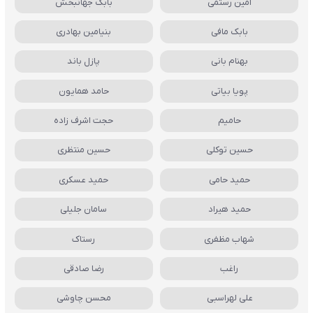
امین رستمی
بابک جهانبخش
بابک مافی
بنیامین بهادری
بهنام بانی
پازل باند
پویا بیاتی
حامد همایون
حامیم
حجت اشرف زاده
حسین توکلی
حسین منتظری
حمید حامی
حمید عسکری
حمید هیراد
سامان جلیلی
شهاب مظفری
رستاک
راغب
رضا صادقی
علی لهراسبی
محسن چاوشی