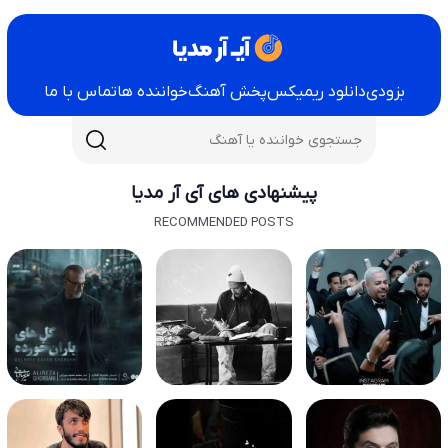
بزودی
دانلود ریمیکس
پخش آهنگ
خواننده ها
تماس با ما
پیشنهادی های آی آر مدیا
RECOMMENDED POSTS