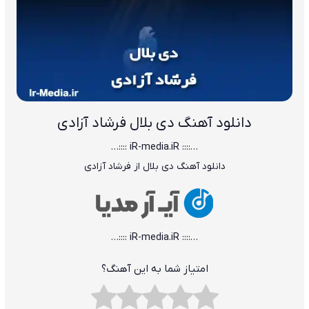
دانلود آهنگ دی بلال فرشاد آزادی
…:::: iR-media.iR ::::…
داﻧﻠﻮد آﻫﻨﮓ دی ﺑﻠﺎل از ﻓﺮﺷﺎد آزادی
…:::: iR-media.iR ::::…
امتیاز شما به این آهنگ؟