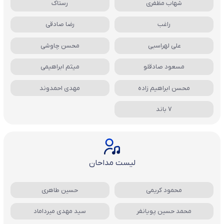
شهاب مظفری
رستاک
راغب
رضا صادقی
علی لهراسبی
محسن چاوشی
مسعود صادقلو
میثم ابراهیمی
محسن ابراهیم زاده
مهدی احمدوند
7 باند
لیست مداحان
محمود کریمی
حسین طاهری
محمد حسین پویانفر
سید مهدی میرداماد