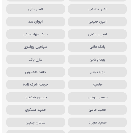
امیر عظیمی
امین بانی
امین حبیبی
ایوان بند
امین رستمی
بابک جهانبخش
بابک مافی
بنیامین بهادری
بهنام بانی
پازل باند
پویا بیاتی
حامد همایون
حامیم
حجت اشرف زاده
حسین توکلی
حسین منتظری
حمید حامی
حمید عسکری
حمید هیراد
سامان جلیلی