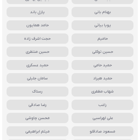
بهنام بانی
پازل باند
پویا بیاتی
حامد همایون
حامیم
حجت اشرف زاده
حسین توکلی
حسین منتظری
حمید حامی
حمید عسکری
حمید هیراد
سامان جلیلی
شهاب مظفری
رستاک
راغب
رضا صادقی
علی لهراسبی
محسن چاوشی
مسعود صادقلو
میثم ابراهیمی