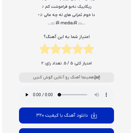
ریگاییک نه‌بو فراموشت کم ♪
دا خوم ئمزانی های له چه مالی ♫◦
…:::: iR-media.iR ::::…
امتیاز شما به این آهنگ؟
امتیاز کلی:
5
/ 5. تعداد رای:
2
همینجا آهنگ رو آنلاین گوش کنین
دانلود آهنگ با کیفیت 320