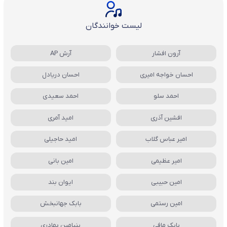
لیست خوانندگان
آرون افشار
آرش AP
احسان خواجه امیری
احسان دریادل
احمد سلو
احمد سعیدی
افشین آذری
امید آمری
امیر عباس گلاب
امید حاجیلی
امیر عظیمی
امین بانی
امین حبیبی
ایوان بند
امین رستمی
بابک جهانبخش
بابک مافی
بنیامین بهادری