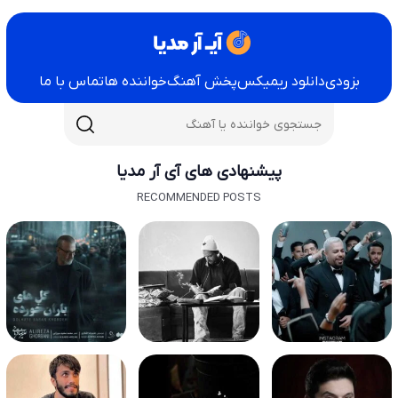
بزودی
دانلود ریمیکس
پخش آهنگ
خواننده ها
تماس با ما
پیشنهادی های آی آر مدیا
RECOMMENDED POSTS