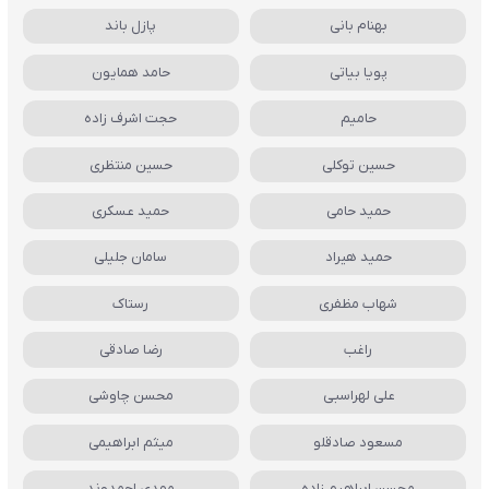
بهنام بانی
پازل باند
پویا بیاتی
حامد همایون
حامیم
حجت اشرف زاده
حسین توکلی
حسین منتظری
حمید حامی
حمید عسکری
حمید هیراد
سامان جلیلی
شهاب مظفری
رستاک
راغب
رضا صادقی
علی لهراسبی
محسن چاوشی
مسعود صادقلو
میثم ابراهیمی
محسن ابراهیم زاده
مهدی احمدوند