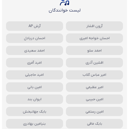
لیست خوانندگان
آرون افشار
آرش AP
احسان خواجه امیری
احسان دریادل
احمد سلو
احمد سعیدی
افشین آذری
امید آمری
امیر عباس گلاب
امید حاجیلی
امیر عظیمی
امین بانی
امین حبیبی
ایوان بند
امین رستمی
بابک جهانبخش
بابک مافی
بنیامین بهادری