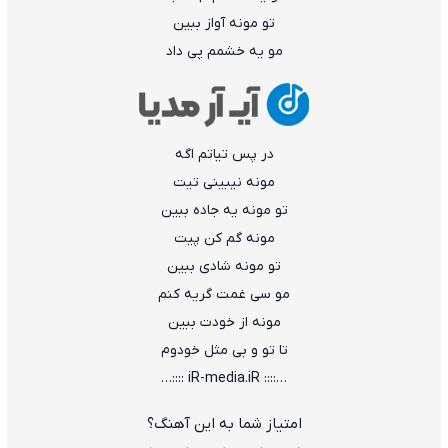
ﺗﻮ ﻣﻮﻧﻪ آواز ﺑﺒﻴﻦ
ﻣﻮ ﻳﻪ ﺧﺸﻤﻢ ﭘﻰ داد
در ﭘﺲ ﺗﻴﺎﺗﻢ اﮔﻪ
ﻣﻮﻧﻪ ﻧﻴﺒﻴﻨﻰ ﺗﻴﺖ
ﺗﻮ ﻣﻮﻧﻪ ﻳﻪ ﺟﺎده ﺑﺒﻴﻦ
ﻣﻮﻧﻪ ﮔﻢ ﻛﻦ ﭘﻴﺖ
ﺗﻮ ﻣﻮﻧﻪ ﺷﺎدی ﺑﺒﻴﻦ
ﻣﻮ ﺳﻰ ﻏﻤﺖ ﮔﺮﻳﻪ ﻛﻨﻢ
ﻣﻮﻧﻪ از ﺧﻮدت ﺑﺒﻴﻦ
ﺗﺎ ﺗﻮ و ﺑﻰ ﻣﺜﻞ ﺧﻮدوم
…:::: iR-media.iR ::::…
امتیاز شما به این آهنگ؟