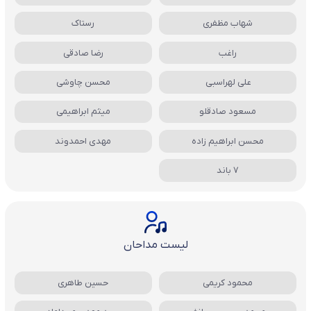
شهاب مظفری
رستاک
راغب
رضا صادقی
علی لهراسبی
محسن چاوشی
مسعود صادقلو
میثم ابراهیمی
محسن ابراهیم زاده
مهدی احمدوند
7 باند
لیست مداحان
محمود کریمی
حسین طاهری