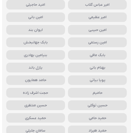
امیر عباس گلاب
امید حاجیلی
امیر عظیمی
امین بانی
امین حبیبی
ایوان بند
امین رستمی
بابک جهانبخش
بابک مافی
بنیامین بهادری
بهنام بانی
پازل باند
پویا بیاتی
حامد همایون
حامیم
حجت اشرف زاده
حسین توکلی
حسین منتظری
حمید حامی
حمید عسکری
حمید هیراد
سامان جلیلی