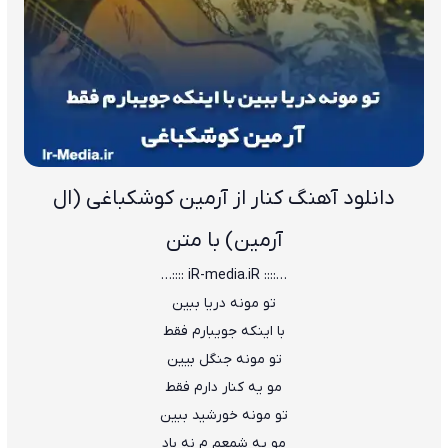
دانلود آهنگ کنار از آرمین کوشکباغی (ال
آرمین) با متن
…:::: iR-media.iR ::::…
ﺗﻮ ﻣﻮﻧﻪ درﻳﺎ ﺑﺒﻴﻦ
ﺑﺎ اﻳﻨﻜﻪ ﺟﻮﻳﺒﺎرم ﻓﻘﻄ
ﺗﻮ ﻣﻮﻧﻪ ﺟﻨﮕﻞ ﺑﻴﻴﻦ
ﻣﻮ ﻳﻪ ﻛﻨﺎر دارم ﻓﻘﻄ
ﺗﻮ ﻣﻮﻧﻪ ﺧﻮرﺷﻴﺪ ﺑﺒﻴﻦ
ﻣﻮ ﻳﻪ ﺷﻤﻌﻢ م ﻧﻪ ﺑﺎد