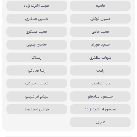
حامیم
حجت اشرف زاده
حسین توکلی
حسین منتظری
حمید حامی
حمید عسکری
حمید هیراد
سامان جلیلی
شهاب مظفری
رستاک
راغب
رضا صادقی
علی لهراسبی
محسن چاوشی
مسعود صادقلو
میثم ابراهیمی
محسن ابراهیم زاده
مهدی احمدوند
7 باند