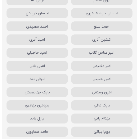
آرون افشار
آرش AP
احسان خواجه امیری
احسان دریادل
احمد سلو
احمد سعیدی
افشین آذری
امید آمری
امیر عباس گلاب
امید حاجیلی
امیر عظیمی
امین بانی
امین حبیبی
ایوان بند
امین رستمی
بابک جهانبخش
بابک مافی
بنیامین بهادری
بهنام بانی
پازل باند
پویا بیاتی
حامد همایون