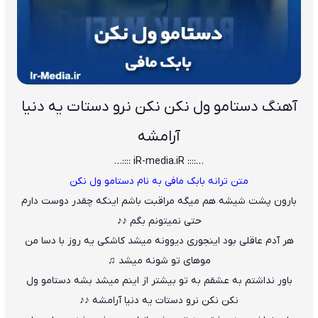
آهنگ دﺳﺘﺎﻣﻮ ول ﻧﻜﻦ ﻧﻜﻦ ﻧﺮو دﺳﺘﺎت ﻳﻪ دﻧﻴﺎ
آراﻣﺸﻪ
…:::: iR-media.iR ::::…
متن ترانه بابک مافی به نام دستامو ول نکن
ﺑﺎرون ﭘﺸﺖ ﺷﻴﺸﻪ ﻫﻢ ﻣﻴﮕﻪ ﻣﺮاﻗﺒﺖ ﺑﺎﺷﻢ اﻳﻨﻜﻪ ﭼﻘﺪر دوﺳﺖ دارم
ﺣﺘﻰ ﻧﻤﻴﺘﻮﻧﻢ ﺑﮕﻢ ♪♪
ﻫﺮ آدم ﻋﺎﻗﻠﻰ ﺑﻮد اﻳﻨﺠﻮری دﻳﻮوﻧﻪ ﻣﻴﺸﺪ ﻛﺎﺷﻜﻰ ﻳﻪ روز ﺑﺎ دﺳﺎ ﻣﻦ
ﻣﻮﻫﺎی ﺗﻮ ﺷﻮﻧﻪ ﻣﻴﺸﺪ ♫
ﺑﺎور ﻧﺪاﺷﺘﻢ ﺑﻪ ﻋﺸﻘﻢ ﺑﻪ ﺗﻮ ﺑﻴﺸﺘﺮ از اﻳﻨﻢ ﻣﻴﺸﺪ ﺑﺸﻪ دﺳﺘﺎﻣﻮ ول
ﻧﻜﻦ ﻧﻜﻦ ﻧﺮو دﺳﺘﺎت ﻳﻪ دﻧﻴﺎ آراﻣﺸﻪ ♪♪