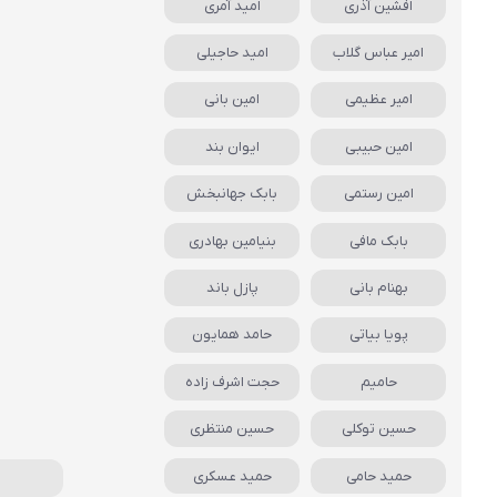
افشین آذری
امید آمری
امیر عباس گلاب
امید حاجیلی
امیر عظیمی
امین بانی
امین حبیبی
ایوان بند
امین رستمی
بابک جهانبخش
بابک مافی
بنیامین بهادری
بهنام بانی
پازل باند
پویا بیاتی
حامد همایون
حامیم
حجت اشرف زاده
حسین توکلی
حسین منتظری
حمید حامی
حمید عسکری