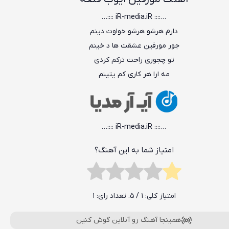
…:::: iR-media.iR ::::…
دارم هرشو هرشو خواوت دینم
جور مورفین عشقت ها د خینم
تو چجوری راحت ترکم کردی
مه ارا هر کاری کم یتینم
…:::: iR-media.iR ::::…
امتیاز شما به این آهنگ؟
امتیاز کلی:
1
/ 5. تعداد رای:
1
همینجا آهنگ رو آنلاین گوش کنین