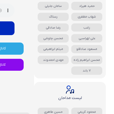
حمید هیراد
سامان جلیلی
شهاب مظفری
رستاک
راغب
رضا صادقی
علی لهراسبی
محسن چاوشی
کانال
مسعود صادقلو
میثم ابراهیمی
محسن ابراهیم زاده
مهدی احمدوند
کانا
7 باند
لیست مداحان
محمود کریمی
حسین طاهری