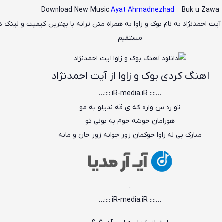
Download New Music
Ayat Ahmadnezhad
– Buk u Zawa
آیت احمدنژاد
به نام
بوک و زاوا
به همراه متن ترانه با بهترین کیفیت و لینک دا
مستقیم
اهنگ کردی بوک و زاوا از آیت احمدنژاد
…:::: iR-media.iR ::::…
تو ره س واره که ی قه ندیلو به مو
هورامان خوشه خوم به بونی تو
مبارک بی له زاوا حوکمان زور جوانه زور خان و مانه
.
…:::: iR-media.iR ::::…