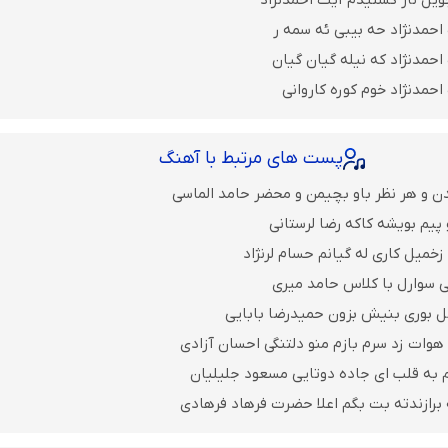
ویل ناز کشتیدم آیت احمدنژاد
احمدنژاد حه بیبی ئه سمه ر
احمدنژاد که نیله گیان گیان
حمدنژاد خوم کوره کاروانی
پست های مرتبط با آهنگ
ن و هر نظر باو بچیمن و محضر حامد الماسی
پیم بویشه کاکه رضا لرستانی
خمیل کاری له گیانم حسام لرنژاد
 سوارل با کلاس حامد میری
ل بوری بنیش بزون حمیدرضا بابایی
 هوات زد سرم بازم منو دلتنگی احسان آزادی
م به قلب ای جاده دوتایی مسعود جلیلیان
ه برازندته بت بگم اعلا حضرت فرهاد فرهادی