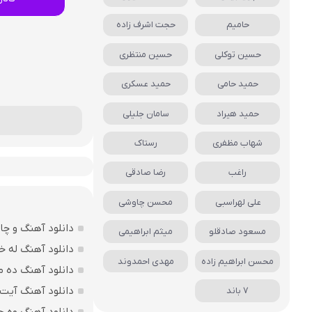
حامیم
حجت اشرف زاده
حسین توکلی
حسین منتظری
حمید حامی
حمید عسکری
حمید هیراد
سامان جلیلی
شهاب مظفری
رستاک
راغب
رضا صادقی
علی لهراسبی
محسن چاوشی
دانلود آهنگ و چا
مسعود صادقلو
میثم ابراهیمی
دانلود آهنگ له خ
محسن ابراهیم زاده
مهدی احمدوند
دانلود آهنگ ده م
دانلود آهنگ آیت ا
7 باند