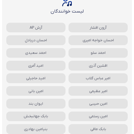
لیست خوانندگان
آرون افشار
آرش AP
احسان خواجه امیری
احسان دریادل
احمد سلو
احمد سعیدی
افشین آذری
امید آمری
امیر عباس گلاب
امید حاجیلی
امیر عظیمی
امین بانی
امین حبیبی
ایوان بند
امین رستمی
بابک جهانبخش
بابک مافی
بنیامین بهادری