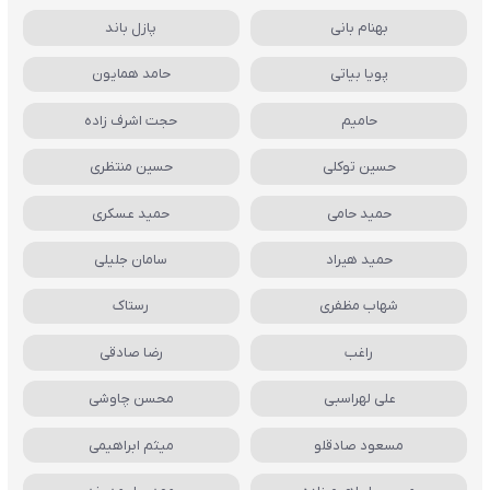
بهنام بانی
پازل باند
پویا بیاتی
حامد همایون
حامیم
حجت اشرف زاده
حسین توکلی
حسین منتظری
حمید حامی
حمید عسکری
حمید هیراد
سامان جلیلی
شهاب مظفری
رستاک
راغب
رضا صادقی
علی لهراسبی
محسن چاوشی
مسعود صادقلو
میثم ابراهیمی