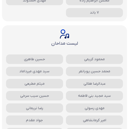
محسن ابراهیم زاده
مهدی احمدوند
7 باند
لیست مداحان
محمود کریمی
حسین طاهری
محمد حسین پویانفر
سید مهدی میرداماد
عبدالرضا هلالی
میثم مطیعی
سید مجید بنی فاطمه
حسین سیب سرخی
مهدی رسولی
رضا نریمانی
امیر کرمانشاهی
جواد مقدم