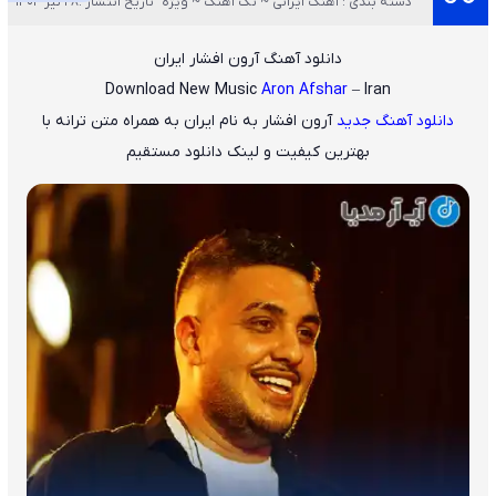
دسته بندی : آهنگ ایرانی ~ تک آهنگ ~ ویژه
تاریخ انتشار :28 تیر 1404
دانلود آهنگ آرون افشار ایران
Download New Music
Aron Afshar
– Iran
دانلود آهنگ جدید
آرون افشار
به نام
ایران
به همراه متن ترانه با
بهترین کیفیت و لینک دانلود مستقیم