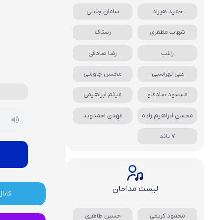
حمید هیراد
سامان جلیلی
شهاب مظفری
رستاک
راغب
رضا صادقی
علی لهراسبی
محسن چاوشی
مسعود صادقلو
میثم ابراهیمی
محسن ابراهیم زاده
مهدی احمدوند
7 باند
لیست مداحان
کانال
محمود کریمی
حسین طاهری