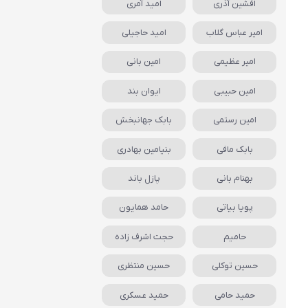
افشین آذری
امید آمری
امیر عباس گلاب
امید حاجیلی
امیر عظیمی
امین بانی
امین حبیبی
ایوان بند
امین رستمی
بابک جهانبخش
بابک مافی
بنیامین بهادری
بهنام بانی
پازل باند
پویا بیاتی
حامد همایون
حامیم
حجت اشرف زاده
حسین توکلی
حسین منتظری
حمید حامی
حمید عسکری