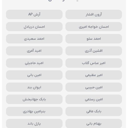
آرون افشار
آرش AP
احسان خواجه امیری
احسان دریادل
احمد سلو
احمد سعیدی
افشین آذری
امید آمری
امیر عباس گلاب
امید حاجیلی
امیر عظیمی
امین بانی
امین حبیبی
ایوان بند
امین رستمی
بابک جهانبخش
بابک مافی
بنیامین بهادری
بهنام بانی
پازل باند