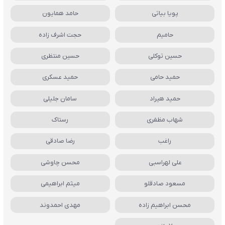
پویا بیاتی
حامد همایون
حامیم
حجت اشرف زاده
حسین توکلی
حسین منتظری
حمید حامی
حمید عسکری
حمید هیراد
سامان جلیلی
شهاب مظفری
رستاک
راغب
رضا صادقی
علی لهراسبی
محسن چاوشی
مسعود صادقلو
میثم ابراهیمی
محسن ابراهیم زاده
مهدی احمدوند