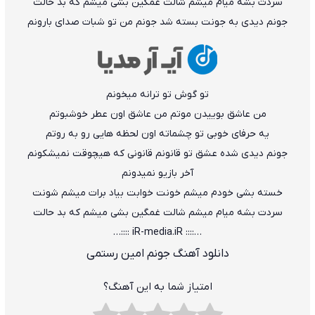
سردت بشه میام میشم شالت غمگین بشی میشم که بد حالت
جونم دیدی به جونت بسته شد جونم من تو شبات صدای بارونم
تو گوش تو ترانه میخونم
من عاشق بوییدن موتم من عاشق اون عطر خوشبوتم
یه حرفای خوبی تو چشماته اون لحظه هایی رو به روتم
جونم دیدی شده عشق تو قانونم قانونی که هیچوقت نمیشکونم
آخر بازیو نمیدونم
خسته بشی خودم میشم خونت خوابت بیاد برات میشم شونت
سردت بشه میام میشم شالت غمگین بشی میشم که بد حالت
…:::: iR-media.iR ::::…
دانلود آهنگ جونم امین رستمی
امتیاز شما به این آهنگ؟