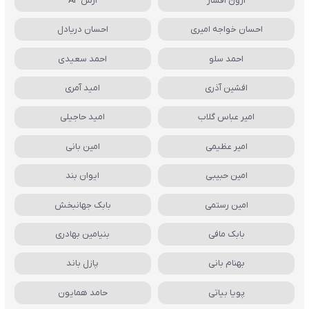
آرون افشار
آرش AP
احسان خواجه امیری
احسان دریادل
احمد سلو
احمد سعیدی
افشین آذری
امید آمری
امیر عباس گلاب
امید حاجیلی
امیر عظیمی
امین بانی
امین حبیبی
ایوان بند
امین رستمی
بابک جهانبخش
بابک مافی
بنیامین بهادری
بهنام بانی
پازل باند
پویا بیاتی
حامد همایون