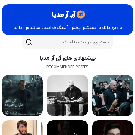
بزودی
دانلود ریمیکس
پخش آهنگ
خواننده ها
تماس با ما
پیشنهادی های آی آر مدیا
RECOMMENDED POSTS