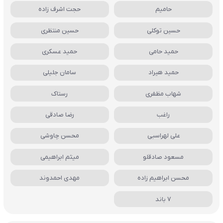
حامیم
حجت اشرف زاده
حسین توکلی
حسین منتظری
حمید حامی
حمید عسکری
حمید هیراد
سامان جلیلی
شهاب مظفری
رستاک
راغب
رضا صادقی
علی لهراسبی
محسن چاوشی
مسعود صادقلو
میثم ابراهیمی
محسن ابراهیم زاده
مهدی احمدوند
7 باند