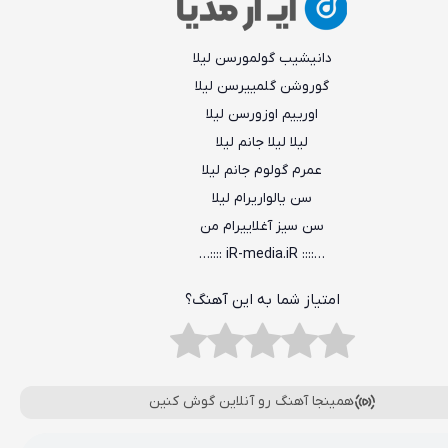
دانیشیب گولمورسن لیلا
گوروشن گلمییرسن لیلا
اورییم اوزورسن لیلا
لیلا لیلا جانم لیلا
عمرم گولوم جانم لیلا
سن یالواریرام لیلا
سن سیز آغلاییرام من
…:::: iR-media.iR ::::…
امتیاز شما به این آهنگ؟
همینجا آهنگ رو آنلاین گوش کنین