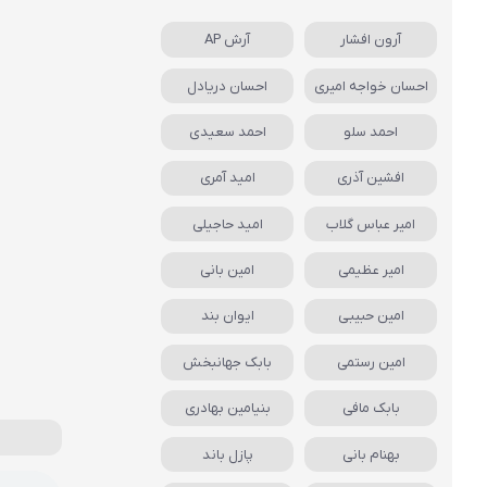
آرون افشار
آرش AP
احسان خواجه امیری
احسان دریادل
احمد سلو
احمد سعیدی
افشین آذری
امید آمری
امیر عباس گلاب
امید حاجیلی
امیر عظیمی
امین بانی
امین حبیبی
ایوان بند
امین رستمی
بابک جهانبخش
بابک مافی
بنیامین بهادری
بهنام بانی
پازل باند