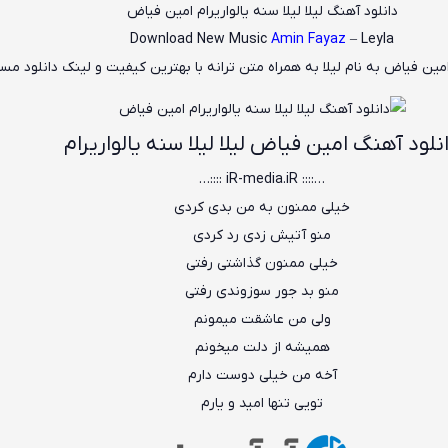
دانلود آهنگ لیلا لیلا سنه یالواریرام امین فیاض
Download New Music
Amin Fayaz
– Leyla
مین فیاض
به نام
لیلا
به همراه متن ترانه با بهترین کیفیت و لینک دانلود مس
نلود آهنگ امین فیاض لیلا لیلا سنه یالواریرام
…:::: iR-media.iR ::::…
خیلی ممنون به من بدی کردی
منو آتیش زدی رد کردی
خیلی ممنون گذاشتی رفتی
منو بد جور سوزوندی رفتی
ولی من عاشقت میمونم
همیشه از دلت میخونم
آخه من خیلی دوست دارم
تویی تنها امید و یارم