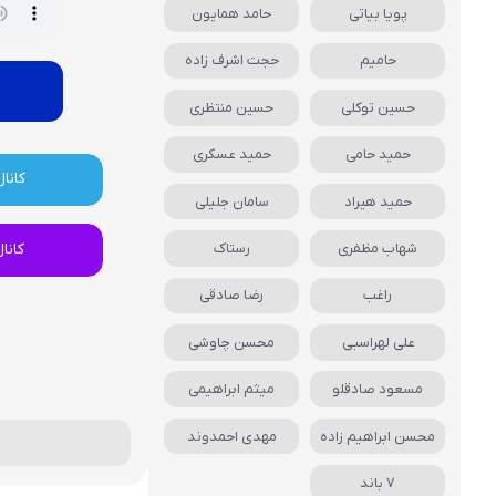
پویا بیاتی
حامد همایون
حامیم
حجت اشرف زاده
حسین توکلی
حسین منتظری
حمید حامی
حمید عسکری
کانال
حمید هیراد
سامان جلیلی
کانا
شهاب مظفری
رستاک
راغب
رضا صادقی
علی لهراسبی
محسن چاوشی
مسعود صادقلو
میثم ابراهیمی
محسن ابراهیم زاده
مهدی احمدوند
7 باند