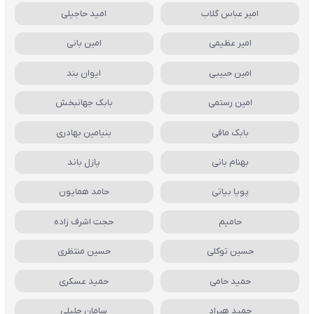
امیر عباس گلاب
امید حاجیلی
امیر عظیمی
امین بانی
امین حبیبی
ایوان بند
امین رستمی
بابک جهانبخش
بابک مافی
بنیامین بهادری
بهنام بانی
پازل باند
پویا بیاتی
حامد همایون
حامیم
حجت اشرف زاده
حسین توکلی
حسین منتظری
حمید حامی
حمید عسکری
حمید هیراد
سامان جلیلی