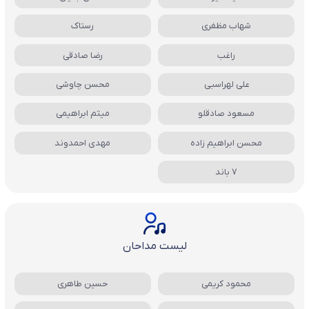
شهاب مظفری
رستاک
راغب
رضا صادقی
علی لهراسبی
محسن چاوشی
مسعود صادقلو
میثم ابراهیمی
محسن ابراهیم زاده
مهدی احمدوند
7 باند
لیست مداحان
محمود کریمی
حسین طاهری