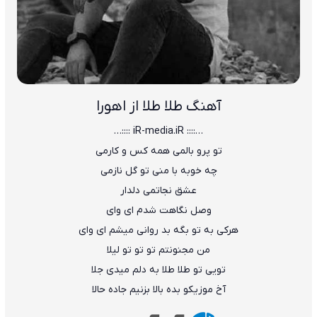
آهنگ طلا طلا از اهورا
…:::: iR-media.iR ::::…
ﺗﻮ ﭘﺮو ﺑﺎﻟﻤﻰ ﻫﻤﻪ ﻛﺲ و ﻛﺎرﻣﻰ
ﭼﻪ ﺧﻮﺑﻪ ﺑﺎ ﻣﻨﻰ ﺗﻮ ﮔﻞ ﻧﺎزﻣﻰ
ﻋﺸﻖ ﻧﺠﺎﺗﻤﻰ دﻟﺪار
وﺻﻞ ﻧﮕﺎﻫﺖ ﺷﺪم ای وای
ﻫﺮﻛﻰ ﺑﻪ ﺗﻮ ﺑﮕﻪ ﺑﺪ رواﻧﻰ ﻣﻴﺸﻢ ای وای
ﻣﻦ ﻣﺠﻨﻮﻧﺘﻢ ﺗﻮ ﺗﻮ ﺗﻮ ﻟﻴﻠﺎ
ﺗﻮﻳﻰ ﺗﻮ ﻃﻠﺎ ﻃﻠﺎ ﺑﻪ دﻟﻢ ﻣﻴﺪی ﺟﻠﺎ
آخ ﻣﻮزﻳﻜﻮ ﺑﺪه ﺑﺎﻟﺎ ﺑﺰﻧﻴﻢ ﺟﺎده ﺣﺎﻟﺎ