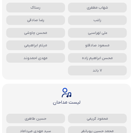
شهاب مظفری
رستاک
راغب
رضا صادقی
علی لهراسبی
محسن چاوشی
مسعود صادقلو
میثم ابراهیمی
محسن ابراهیم زاده
مهدی احمدوند
7 باند
لیست مداحان
محمود کریمی
حسین طاهری
محمد حسین پویانفر
سید مهدی میرداماد