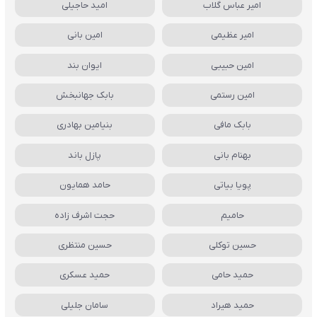
امیر عباس گلاب
امید حاجیلی
امیر عظیمی
امین بانی
امین حبیبی
ایوان بند
امین رستمی
بابک جهانبخش
بابک مافی
بنیامین بهادری
بهنام بانی
پازل باند
پویا بیاتی
حامد همایون
حامیم
حجت اشرف زاده
حسین توکلی
حسین منتظری
حمید حامی
حمید عسکری
حمید هیراد
سامان جلیلی