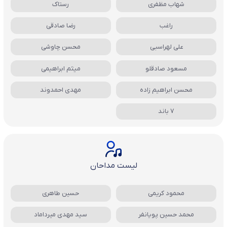
شهاب مظفری
رستاک
راغب
رضا صادقی
علی لهراسبی
محسن چاوشی
مسعود صادقلو
میثم ابراهیمی
محسن ابراهیم زاده
مهدی احمدوند
7 باند
لیست مداحان
محمود کریمی
حسین طاهری
محمد حسین پویانفر
سید مهدی میرداماد