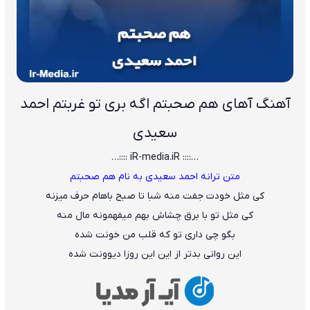
آهنگ آﻫﺎی ﻫﻢ ﺻﺤﺒﺘﻢ اﮔﻪ ﺑﺮی ﺗﻮ ﻏﺮﺑﺘﻢ احمد
سعیدی
…:::: iR-media.iR ::::…
متن ترانه احمد سعیدی به نام هم صحبتم
ﻛﻰ ﻣﺜﻞ ﺧﻮدت ﺟﻔﺖ ﻣﻨﻪ ﺷﺒﺎ ﺗﺎ ﺻﺒﺢ ﺑﺎﻫﺎم ﺣﺮف ﻣﻴﺰﻧﻪ
ﻛﻰ ﻣﺜﻞ ﺗﻮ ﺑﺎ ﺑﺮق ﭼﺸﺎش ﺑﻬﻢ ﻣﻴﻔﻬﻤﻮﻧﻪ ﻣﺎل ﻣﻨﻪ
ﺑﮕﻮ ﭼﻰ داری ﺗﻮ ﻛﻪ ﻗﻠﺐ ﻣﻦ ﺧﻮﻧﺖ ﺷﺪه
اﻳﻦ رواﻧﻰ ﺑﺪﺗﺮ از اﻳﻦ اﻳﻦ روزا دﻳﻮوﻧﺖ ﺷﺪه