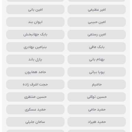
امیر عظیمی
امین بانی
امین حبیبی
ایوان بند
امین رستمی
بابک جهانبخش
بابک مافی
بنیامین بهادری
بهنام بانی
پازل باند
پویا بیاتی
حامد همایون
حامیم
حجت اشرف زاده
حسین توکلی
حسین منتظری
حمید حامی
حمید عسکری
حمید هیراد
سامان جلیلی