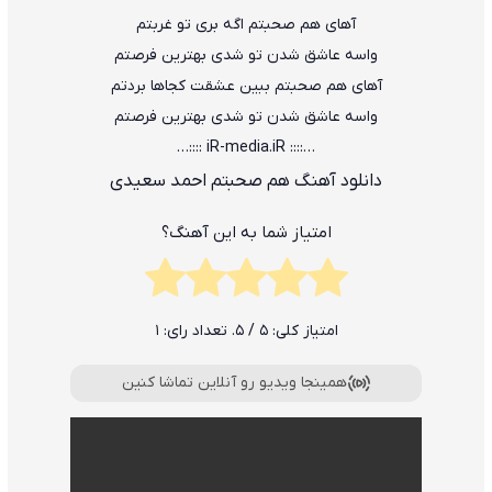
آﻫﺎی ﻫﻢ ﺻﺤﺒﺘﻢ اﮔﻪ ﺑﺮی ﺗﻮ ﻏﺮﺑﺘﻢ
واﺳﻪ ﻋﺎﺷﻖ ﺷﺪن ﺗﻮ ﺷﺪی ﺑﻬﺘﺮﻳﻦ ﻓﺮﺻﺘﻢ
آﻫﺎی ﻫﻢ ﺻﺤﺒﺘﻢ ﺑﺒﻴﻦ ﻋﺸﻘﺖ ﻛﺠﺎﻫﺎ ﺑﺮدﺗﻢ
واﺳﻪ ﻋﺎﺷﻖ ﺷﺪن ﺗﻮ ﺷﺪی ﺑﻬﺘﺮﻳﻦ ﻓﺮﺻﺘﻢ
…:::: iR-media.iR ::::…
دانلود آهنگ هم صحبتم احمد سعیدی
امتیاز شما به این آهنگ؟
امتیاز کلی:
5
/ 5. تعداد رای:
1
همینجا ویدیو رو آنلاین تماشا کنین