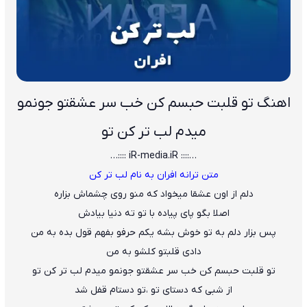
اهنگ تو قلبت حبسم کن خب سر عشقتو جونمو
میدم لب تر کن تو
…:::: iR-media.iR ::::…
متن ترانه افران به نام لب تر کن
دلم از اون عشقا میخواد که منو روی چشماش بزاره
اصلا بگو پای پیاده با تو ته دنیا بیادش
پس بزار دلم به تو خوش بشه یکم حرفو بفهم قول بده به من
دادی قلبتو کلشو به من
تو قلبت حبسم کن خب سر عشقتو جونمو میدم لب تر کن تو
از شبی که دستای تو ،تو دستام قفل شد