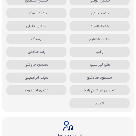
حسین توکلی
حسین منتظری
حمید حامی
حمید عسکری
حمید هیراد
سامان جلیلی
شهاب مظفری
رستاک
راغب
رضا صادقی
علی لهراسبی
محسن چاوشی
مسعود صادقلو
میثم ابراهیمی
محسن ابراهیم زاده
مهدی احمدوند
7 باند
لیست مداحان