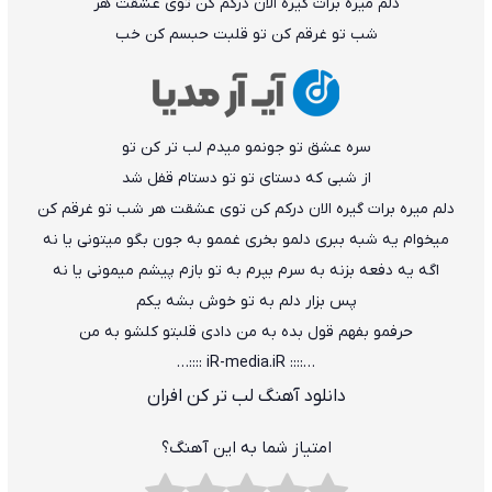
دلم میره برات گیره الان درکم کن توی عشقت هر
شب تو غرقم کن تو قلبت حبسم کن خب
سره عشق تو جونمو میدم لب تر کن تو
از شبی که دستای تو تو دستام قفل شد
دلم میره برات گیره الان درکم کن توی عشقت هر شب تو غرقم کن
میخوام یه شبه ببری دلمو بخری غممو به جون بگو میتونی یا نه
اگه یه دفعه بزنه به سرم بپرم به تو بازم پیشم میمونی یا نه
پس بزار دلم به تو خوش بشه یکم
حرفمو بفهم قول بده به من دادی قلبتو کلشو به من
…:::: iR-media.iR ::::…
دانلود آهنگ لب تر کن افران
امتیاز شما به این آهنگ؟