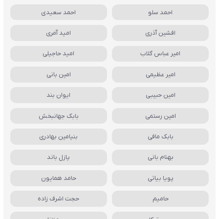
احمد سلو
احمد سعیدی
افشین آذری
امید آمری
امیر عباس گلاب
امید حاجیلی
امیر عظیمی
امین بانی
امین حبیبی
ایوان بند
امین رستمی
بابک جهانبخش
بابک مافی
بنیامین بهادری
بهنام بانی
پازل باند
پویا بیاتی
حامد همایون
حامیم
حجت اشرف زاده