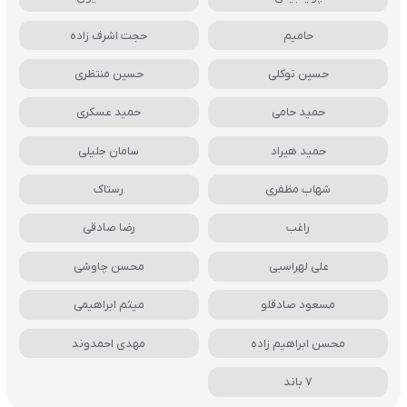
حامیم
حجت اشرف زاده
حسین توکلی
حسین منتظری
حمید حامی
حمید عسکری
حمید هیراد
سامان جلیلی
شهاب مظفری
رستاک
راغب
رضا صادقی
علی لهراسبی
محسن چاوشی
مسعود صادقلو
میثم ابراهیمی
محسن ابراهیم زاده
مهدی احمدوند
7 باند