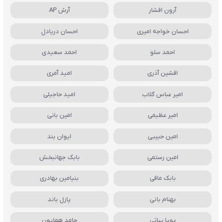
آرون افشار
آرش AP
احسان خواجه امیری
احسان دریادل
احمد سلو
احمد سعیدی
افشین آذری
امید آمری
امیر عباس گلاب
امید حاجیلی
امیر عظیمی
امین بانی
امین حبیبی
ایوان بند
امین رستمی
بابک جهانبخش
بابک مافی
بنیامین بهادری
بهنام بانی
پازل باند
پویا بیاتی
حامد همایون