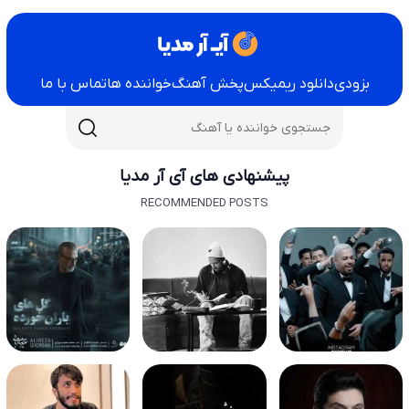
بزودی
دانلود ریمیکس
پخش آهنگ
خواننده ها
تماس با ما
پیشنهادی های آی آر مدیا
RECOMMENDED POSTS