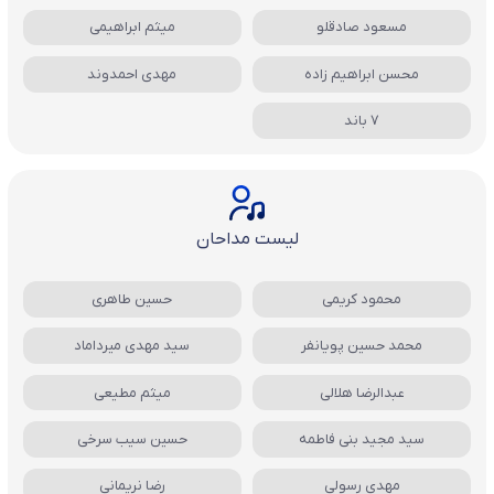
مسعود صادقلو
میثم ابراهیمی
محسن ابراهیم زاده
مهدی احمدوند
7 باند
لیست مداحان
محمود کریمی
حسین طاهری
محمد حسین پویانفر
سید مهدی میرداماد
عبدالرضا هلالی
میثم مطیعی
سید مجید بنی فاطمه
حسین سیب سرخی
مهدی رسولی
رضا نریمانی