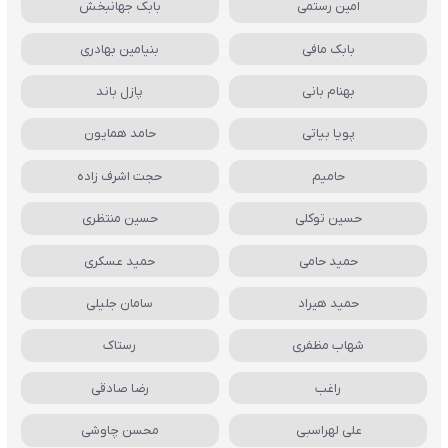
امین رستمی
بابک جهانبخش
بابک مافی
بنیامین بهادری
بهنام بانی
پازل باند
پویا بیاتی
حامد همایون
حامیم
حجت اشرف زاده
حسین توکلی
حسین منتظری
حمید حامی
حمید عسکری
حمید هیراد
سامان جلیلی
شهاب مظفری
رستاک
راغب
رضا صادقی
علی لهراسبی
محسن چاوشی