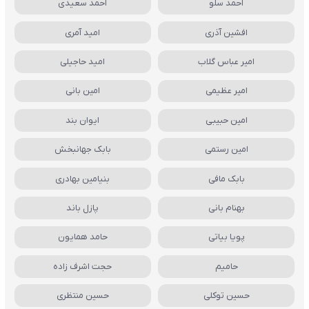
احمد سلو
احمد سعیدی
افشین آذری
امید آمری
امیر عباس گلاب
امید حاجیلی
امیر عظیمی
امین بانی
امین حبیبی
ایوان بند
امین رستمی
بابک جهانبخش
بابک مافی
بنیامین بهادری
بهنام بانی
پازل باند
پویا بیاتی
حامد همایون
حامیم
حجت اشرف زاده
حسین توکلی
حسین منتظری