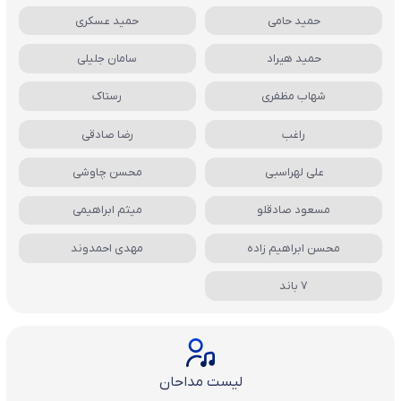
حمید حامی
حمید عسکری
حمید هیراد
سامان جلیلی
شهاب مظفری
رستاک
راغب
رضا صادقی
علی لهراسبی
محسن چاوشی
مسعود صادقلو
میثم ابراهیمی
محسن ابراهیم زاده
مهدی احمدوند
7 باند
لیست مداحان