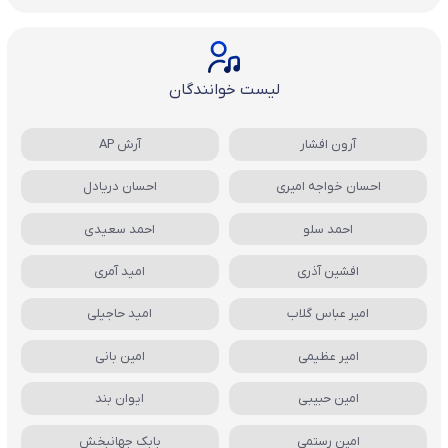
لیست خوانندگان
آرون افشار
آرش AP
احسان خواجه امیری
احسان دریادل
احمد سلو
احمد سعیدی
افشین آذری
امید آمری
امیر عباس گلاب
امید حاجیلی
امیر عظیمی
امین بانی
امین حبیبی
ایوان بند
امین رستمی
بابک جهانبخش