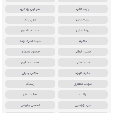
بابک مافی
بنیامین بهادری
بهنام بانی
پازل باند
پویا بیاتی
حامد همایون
حامیم
حجت اشرف زاده
حسین توکلی
حسین منتظری
حمید حامی
حمید عسکری
حمید هیراد
سامان جلیلی
شهاب مظفری
رستاک
راغب
رضا صادقی
علی لهراسبی
محسن چاوشی