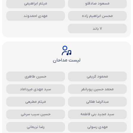
مسعود صادقلو
میثم ابراهیمی
محسن ابراهیم زاده
مهدی احمدوند
7 باند
لیست مداحان
محمود کریمی
حسین طاهری
محمد حسین پویانفر
سید مهدی میرداماد
عبدالرضا هلالی
میثم مطیعی
سید مجید بنی فاطمه
حسین سیب سرخی
مهدی رسولی
رضا نریمانی