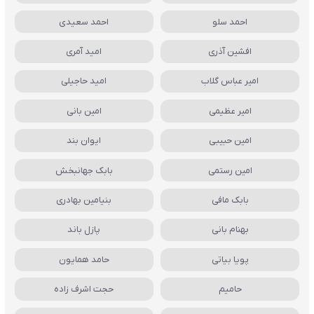
احمد سلو
احمد سعیدی
افشین آذری
امید آمری
امیر عباس گلاب
امید حاجیلی
امیر عظیمی
امین بانی
امین حبیبی
ایوان بند
امین رستمی
بابک جهانبخش
بابک مافی
بنیامین بهادری
بهنام بانی
پازل باند
پویا بیاتی
حامد همایون
حامیم
حجت اشرف زاده