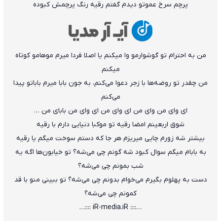
پرچم سرخ عموتو دیدم گفتم رقیه رنگ پرچمش کبوده
من به احترام تو گوشوارمو وا میکنم یا اصلا فردا میرم موهامو کوتاه
میکنم
من چقدر تو روضه‌ها با زجر دعوا می‌کنم، به جون بابا میرم باباتو پیدا
می‌کنم
ای وای من وای من ای وای من ای وای من بابای من …
شوق اربعینم امضا رقیه تو موکبا دنیایی دارم با رقیه
بیشتر شه زورم چایی میریزم هر جا که دستم سوخت میگم یا رقیه
به بابام میگم سوال کبود شه گونم چی می‌شه؟ تو خیابون‌ها اگه یه
شب بمونم چی می‌شه؟
دست به پهلوم بگیرم می‌خوام بدونم چی می‌شه؟ تو ببینی منو با قد
کمونم چی می‌شه؟
…:::: iR-media.iR ::::…