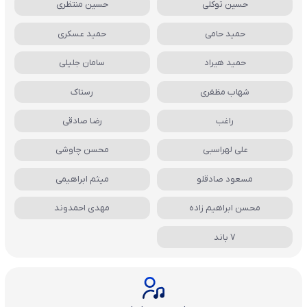
حسین توکلی
حسین منتظری
حمید حامی
حمید عسکری
حمید هیراد
سامان جلیلی
شهاب مظفری
رستاک
راغب
رضا صادقی
علی لهراسبی
محسن چاوشی
مسعود صادقلو
میثم ابراهیمی
محسن ابراهیم زاده
مهدی احمدوند
7 باند