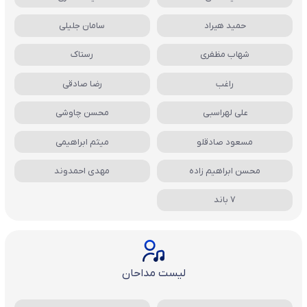
حمید هیراد
سامان جلیلی
شهاب مظفری
رستاک
راغب
رضا صادقی
علی لهراسبی
محسن چاوشی
مسعود صادقلو
میثم ابراهیمی
محسن ابراهیم زاده
مهدی احمدوند
7 باند
لیست مداحان