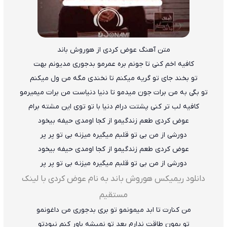
متن آهنگ عوض کردی از هوروش باند
کافیه اخم کنی تا جونم بره عمرمو بدجوری مدیونم بهت
تو بخند جای تو گریه میکنم تا نخندی مگه من ول میکنم
تو بگی به من برات جون میدمو تا دنیا دنیاست من برات میمیرمو
کافیه لب تر کنی پشتت درام دنیا با تو توی این مشته برام
عوض کردی طعم زندگیمو از کجا اومدی حیفه بیخود
دورشی از من بی تو قلبم میگیره میزنه بی تو پر پر
عوض کردی طعم زندگیمو از کجا اومدی حیفه بیخود
دورشی از من بی تو قلبم میگیره میزنه بی تو پر پر
دانلود ریمیکس هوروش باند به نام عوض کردی با لینک
مستقیم
من کنارت تا ابد میمونمو تو بری بدجوری من داغونمو
تو بمون طاقت ندارم بعد تو نمیشه باور کنم نبودتو