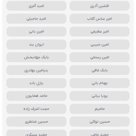
افشین آذری
امید آمری
امیر عباس گلاب
امید حاجیلی
امیر عظیمی
امین بانی
امین حبیبی
ایوان بند
امین رستمی
بابک جهانبخش
بابک مافی
بنیامین بهادری
بهنام بانی
پازل باند
پویا بیاتی
حامد همایون
حامیم
حجت اشرف زاده
حسین توکلی
حسین منتظری
حمید حامی
حمید عسکری