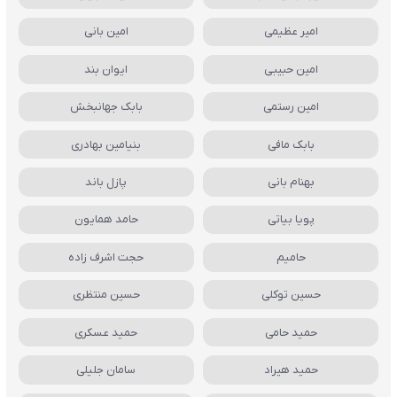
امیر عظیمی
امین بانی
امین حبیبی
ایوان بند
امین رستمی
بابک جهانبخش
بابک مافی
بنیامین بهادری
بهنام بانی
پازل باند
پویا بیاتی
حامد همایون
حامیم
حجت اشرف زاده
حسین توکلی
حسین منتظری
حمید حامی
حمید عسکری
حمید هیراد
سامان جلیلی