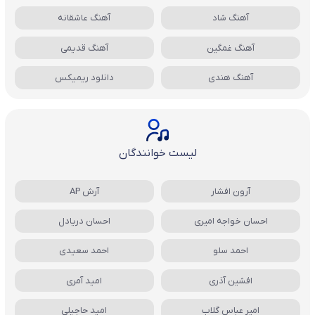
آهنگ شاد
آهنگ عاشقانه
آهنگ غمگین
آهنگ قدیمی
آهنگ هندی
دانلود ریمیکس
لیست خوانندگان
آرون افشار
آرش AP
احسان خواجه امیری
احسان دریادل
احمد سلو
احمد سعیدی
افشین آذری
امید آمری
امیر عباس گلاب
امید حاجیلی