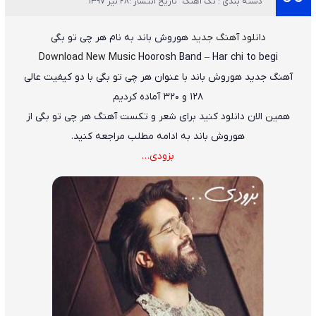
دسته بندی : تک آهنگ
تاریخ انتشار :28 تیر 1397
دانلود آهنگ جدید
هوروش باند
به نام
هر چی تو بگی
Download New Music
Hoorosh Band
–
Har chi to begi
آهنگ جدید
هوروش باند
با عنوان
هر چی تو بگی
با دو کیفیت عالی
۱۲۸ و ۳۲۰ آماده کردیم
همین الان دانلود کنید برای شعر و تکست آهنگ هر چی تو بگی از
هوروش باند به ادامه مطلب مراجعه کنید.
بزودی…