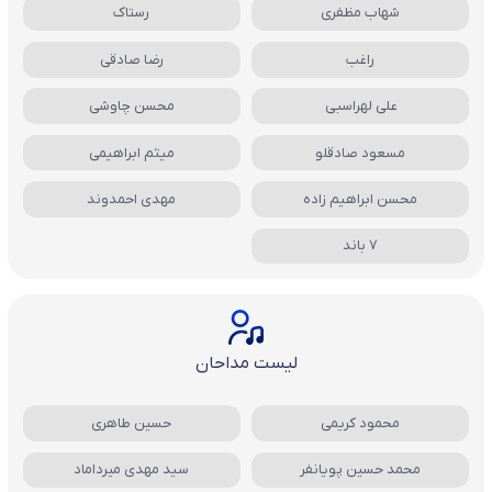
شهاب مظفری
رستاک
راغب
رضا صادقی
علی لهراسبی
محسن چاوشی
مسعود صادقلو
میثم ابراهیمی
محسن ابراهیم زاده
مهدی احمدوند
7 باند
لیست مداحان
محمود کریمی
حسین طاهری
محمد حسین پویانفر
سید مهدی میرداماد