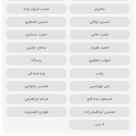
حامیم
حجت اشرف زاده
حسین توکلی
حسین منتظری
حمید حامی
حمید عسکری
حمید هیراد
سامان جلیلی
شهاب مظفری
رستاک
راغب
رضا صادقی
علی لهراسبی
محسن چاوشی
مسعود صادقلو
میثم ابراهیمی
محسن ابراهیم زاده
مهدی احمدوند
7 باند