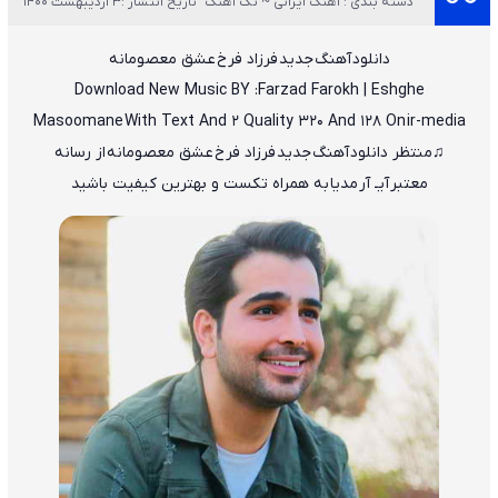
دسته بندی : آهنگ ایرانی ~ تک آهنگ
تاریخ انتشار :3 اردیبهشت 1400
دانلود آهنگ جدید فرزاد فرخ عشق معصومانه
Download New Music BY :
Farzad Farokh | Eshghe
Masoomane
With Text And 2 Quality 320 And 128 On
ir-media
♫منتظر
دانلود آهنگ جدید فرزاد فرخ عشق معصومانه
از رسانه
معتبر
آیـ آر
مدیا
به همراه تکست و بهترین کیفیت باشید