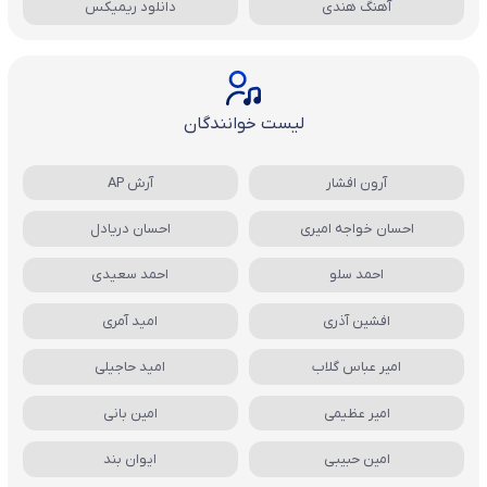
آهنگ هندی
دانلود ریمیکس
لیست خوانندگان
آرون افشار
آرش AP
احسان خواجه امیری
احسان دریادل
احمد سلو
احمد سعیدی
افشین آذری
امید آمری
امیر عباس گلاب
امید حاجیلی
امیر عظیمی
امین بانی
امین حبیبی
ایوان بند