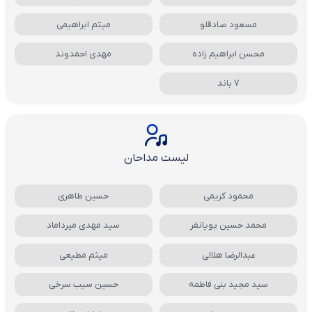
مسعود صادقلو
میثم ابراهیمی
محسن ابراهیم زاده
مهدی احمدوند
7 باند
لیست مداحان
محمود کریمی
حسین طاهری
محمد حسین پویانفر
سید مهدی میرداماد
عبدالرضا هلالی
میثم مطیعی
سید مجید بنی فاطمه
حسین سیب سرخی