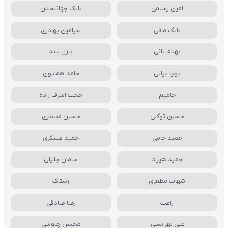
امین رستمی
بابک جهانبخش
بابک مافی
بنیامین بهادری
بهنام بانی
پازل باند
پویا بیاتی
حامد همایون
حامیم
حجت اشرف زاده
حسین توکلی
حسین منتظری
حمید حامی
حمید عسکری
حمید هیراد
سامان جلیلی
شهاب مظفری
رستاک
راغب
رضا صادقی
علی لهراسبی
محسن چاوشی