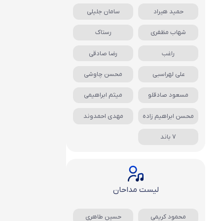
حمید هیراد
سامان جلیلی
شهاب مظفری
رستاک
راغب
رضا صادقی
علی لهراسبی
محسن چاوشی
مسعود صادقلو
میثم ابراهیمی
محسن ابراهیم زاده
مهدی احمدوند
7 باند
لیست مداحان
محمود کریمی
حسین طاهری