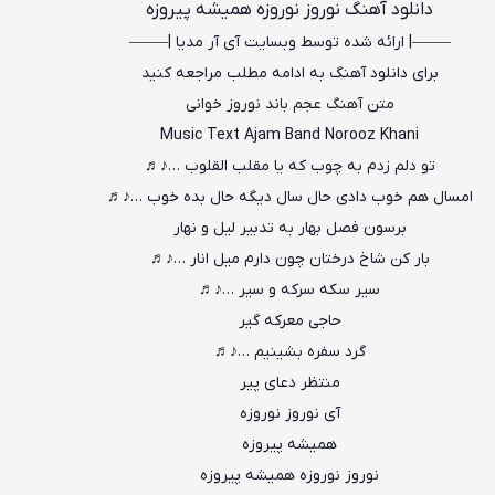
دانلود آهنگ نوروز نوروزه همیشه پیروزه
——–| ارائه شده توسط وبسایت آی آر مدیا |—–—
برای دانلود آهنگ به ادامه مطلب مراجعه کنید
متن
آهنگ عجم باند نوروز خوانی
Music Text Ajam Band Norooz Khani
تو دلم زدم به چوب که یا مقلب القلوب …♪♬
امسال هم خوب دادی حال سال دیگه حال بده خوب …♪♬
برسون فصل بهار به تدبیر لیل و نهار
بار کن شاخ درختان چون دارم میل انار …♪♬
سیر سکه سرکه و سیر …♪♬
حاجی معرکه گیر
گرد سفره بشینیم …♪♬
منتظر دعای پیر
آی نوروز نوروزه
همیشه پیروزه
نوروز نوروزه همیشه پیروزه