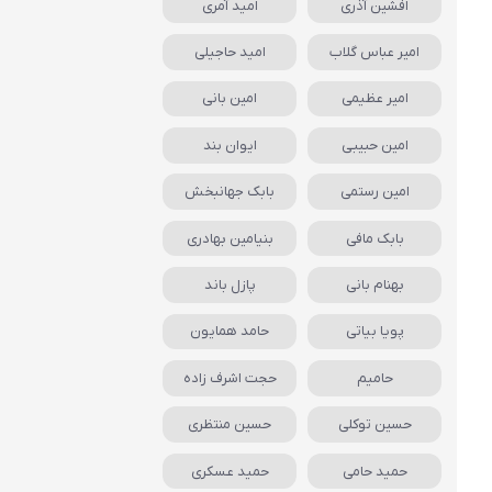
افشین آذری
امید آمری
امیر عباس گلاب
امید حاجیلی
امیر عظیمی
امین بانی
امین حبیبی
ایوان بند
امین رستمی
بابک جهانبخش
بابک مافی
بنیامین بهادری
بهنام بانی
پازل باند
پویا بیاتی
حامد همایون
حامیم
حجت اشرف زاده
حسین توکلی
حسین منتظری
حمید حامی
حمید عسکری