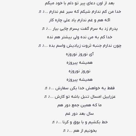
بعد از اون دعای پیر تو دلم با خود میگم
خدا من کم ندارم شیکم که سیر غم ندارم …♪♬
اگه هم و غم ندارم یاد علی چاره کار
پدرم زد به سرم گفت پسرم چایی بیار …♪♬
خدا کم به من نده ولی بیشتر هم نده
چون ندارم جنبه ثروت زیادیش واسم بده …♪♬
آی نوروز نوروزه
همیشه پیروزه
نوروز نوروزه
همیشه پیروزه
فقط یه خواهش خدا بکن سفارش …♪♬
عزراییل امسال تنبل باشه تو کارش …♪♬
ما که همین جمع دور هم
سال بعد دور غم
خط بکشیم و با بوق و کرنا …♪♬
بخونیم از هم …♪♬