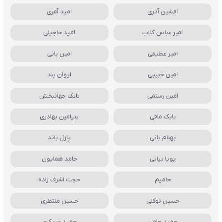
افشین آذری
امید آمری
امیر عباس گلاب
امید حاجیلی
امیر عظیمی
امین بانی
امین حبیبی
ایوان بند
امین رستمی
بابک جهانبخش
بابک مافی
بنیامین بهادری
بهنام بانی
پازل باند
پویا بیاتی
حامد همایون
حامیم
حجت اشرف زاده
حسین توکلی
حسین منتظری
حمید حامی
حمید عسکری