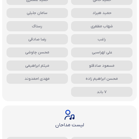
حمید هیراد
سامان جلیلی
شهاب مظفری
رستاک
راغب
رضا صادقی
علی لهراسبی
محسن چاوشی
مسعود صادقلو
میثم ابراهیمی
محسن ابراهیم زاده
مهدی احمدوند
7 باند
لیست مداحان