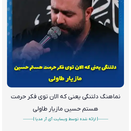
نماهنگ دلتنگی یعنی که الان توی فکر حرمت
هستم حسین
مازیار طاولی
——–| ارائه شده توسط وبسایت آی آر مدیا |——–