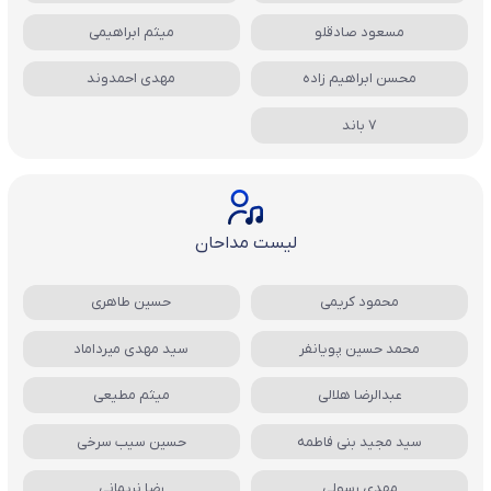
مسعود صادقلو
میثم ابراهیمی
محسن ابراهیم زاده
مهدی احمدوند
7 باند
لیست مداحان
محمود کریمی
حسین طاهری
محمد حسین پویانفر
سید مهدی میرداماد
عبدالرضا هلالی
میثم مطیعی
سید مجید بنی فاطمه
حسین سیب سرخی
مهدی رسولی
رضا نریمانی