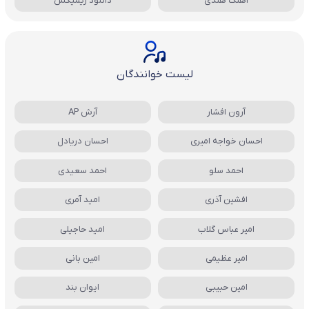
آهنگ هندی
دانلود ریمیکس
لیست خوانندگان
آرون افشار
آرش AP
احسان خواجه امیری
احسان دریادل
احمد سلو
احمد سعیدی
افشین آذری
امید آمری
امیر عباس گلاب
امید حاجیلی
امیر عظیمی
امین بانی
امین حبیبی
ایوان بند