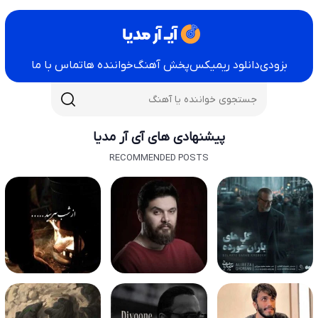
بزودی
دانلود ریمیکس
پخش آهنگ
خواننده ها
تماس با ما
پیشنهادی های آی آر مدیا
RECOMMENDED POSTS