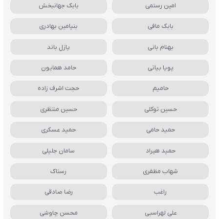
امین رستمی
بابک جهانبخش
بابک مافی
بنیامین بهادری
بهنام بانی
پازل باند
پویا بیاتی
حامد همایون
حامیم
حجت اشرف زاده
حسین توکلی
حسین منتظری
حمید حامی
حمید عسکری
حمید هیراد
سامان جلیلی
شهاب مظفری
رستاک
راغب
رضا صادقی
علی لهراسبی
محسن چاوشی