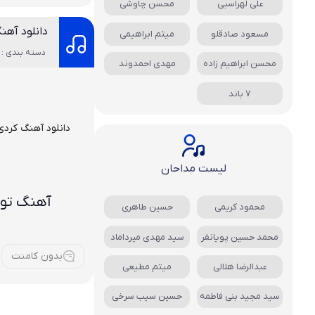
علی لهراسبی
محسن چاوشی
دانلود آهن
مسعود صادقلو
میثم ابراهیمی
دسته بندی : 
محسن ابراهیم زاده
مهدی احمدوند
7 باند
دانلود آهنگ کردی
لیست مداحان
آهنگ تو 
محمود کریمی
حسین طاهری
محمد حسین پویانفر
سید مهدی میرداماد
بدون کامنت
عبدالرضا هلالی
میثم مطیعی
سید مجید بنی فاطمه
حسین سیب سرخی