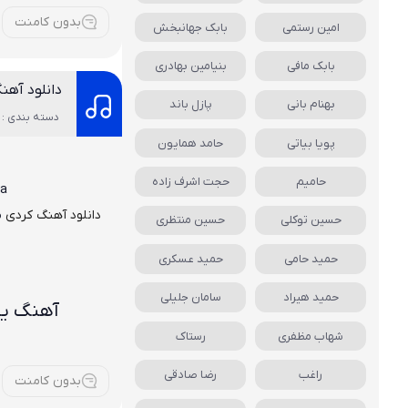
بدون کامنت
امین رستمی
بابک جهانبخش
بابک مافی
بنیامین بهادری
دانلود آهن
بهنام بانی
پازل باند
دسته بندی : 
پویا بیاتی
حامد همایون
حامیم
حجت اشرف زاده
ra
دانلود آهنگ کردی
م
حسین توکلی
حسین منتظری
حمید حامی
حمید عسکری
حمید هیراد
سامان جلیلی
آهنگ یه
شهاب مظفری
رستاک
راغب
رضا صادقی
بدون کامنت