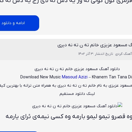
مزی گول گولی له‌ ور یه دس له‌ لای زج یه دس له کم
ادامه و دانلود
گ مسعود عزیزی خانم ته ن ته نه دیری
آهنگ کردی
تاریخ انتشار :3 آذر 1402
دانلود آهنگ مسعود عزیزی خانم ته ن ته نه دیری
Download New Music
Masoud Azizi
– Khanem Tan Tana Di
سعود عزیزی
به نام
خانم ته ن ته نه دیری
به همراه متن ترانه با بهترین کی
لینک دانلود مستقیم
 قصرو تیمو لیمو بارمه وه کسی نیمه‌ی ئرای یارمه