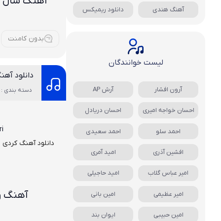
اهنگ شال قر
آهنگ هندی
دانلود ریمیکس
بدون کامنت
لیست خوانندگان
دانلود آهن
آرون افشار
آرش AP
دسته بندی : 
احسان خواجه امیری
احسان دریادل
ri
احمد سلو
احمد سعیدی
دانلود آهنگ کردی
م
افشین آذری
امید آمری
امیر عباس گلاب
امید حاجیلی
آهنگ وه
امیر عظیمی
امین بانی
امین حبیبی
ایوان بند