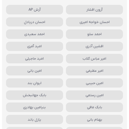
آرون افشار
آرش AP
احسان خواجه امیری
احسان دریادل
احمد سلو
احمد سعیدی
افشین آذری
امید آمری
امیر عباس گلاب
امید حاجیلی
امیر عظیمی
امین بانی
امین حبیبی
ایوان بند
امین رستمی
بابک جهانبخش
بابک مافی
بنیامین بهادری
بهنام بانی
پازل باند