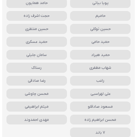
پویا بیاتی
حامد همایون
حامیم
حجت اشرف زاده
حسین توکلی
حسین منتظری
حمید حامی
حمید عسکری
حمید هیراد
سامان جلیلی
شهاب مظفری
رستاک
راغب
رضا صادقی
علی لهراسبی
محسن چاوشی
مسعود صادقلو
میثم ابراهیمی
محسن ابراهیم زاده
مهدی احمدوند
7 باند