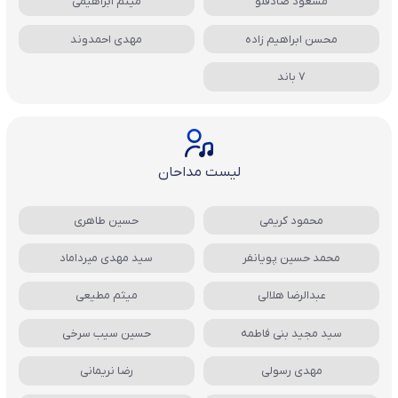
مسعود صادقلو
میثم ابراهیمی
محسن ابراهیم زاده
مهدی احمدوند
7 باند
لیست مداحان
محمود کریمی
حسین طاهری
محمد حسین پویانفر
سید مهدی میرداماد
عبدالرضا هلالی
میثم مطیعی
سید مجید بنی فاطمه
حسین سیب سرخی
مهدی رسولی
رضا نریمانی