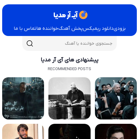
بزودی
دانلود ریمیکس
پخش آهنگ
خواننده ها
تماس با ما
پیشنهادی های آی آر مدیا
RECOMMENDED POSTS