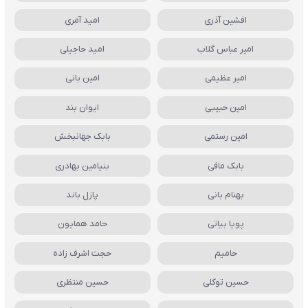
افشین آذری
امید آمری
امیر عباس گلاب
امید حاجیلی
امیر عظیمی
امین بانی
امین حبیبی
ایوان بند
امین رستمی
بابک جهانبخش
بابک مافی
بنیامین بهادری
بهنام بانی
پازل باند
پویا بیاتی
حامد همایون
حامیم
حجت اشرف زاده
حسین توکلی
حسین منتظری