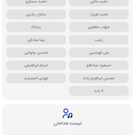
حمید حامی
حمید عسکری
حمید هیراد
سامان جلیلی
شهاب مظفری
رستاک
راغب
رضا صادقی
علی لهراسبی
محسن چاوشی
مسعود صادقلو
میثم ابراهیمی
محسن ابراهیم زاده
مهدی احمدوند
7 باند
لیست مداحان