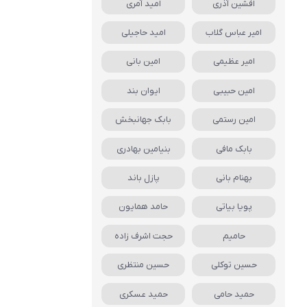
افشین آذری
امید آمری
امیر عباس گلاب
امید حاجیلی
امیر عظیمی
امین بانی
امین حبیبی
ایوان بند
امین رستمی
بابک جهانبخش
بابک مافی
بنیامین بهادری
بهنام بانی
پازل باند
پویا بیاتی
حامد همایون
حامیم
حجت اشرف زاده
حسین توکلی
حسین منتظری
حمید حامی
حمید عسکری