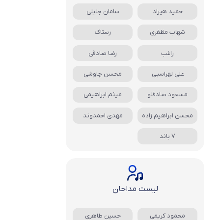
حمید هیراد
سامان جلیلی
شهاب مظفری
رستاک
راغب
رضا صادقی
علی لهراسبی
محسن چاوشی
مسعود صادقلو
میثم ابراهیمی
محسن ابراهیم زاده
مهدی احمدوند
7 باند
لیست مداحان
محمود کریمی
حسین طاهری