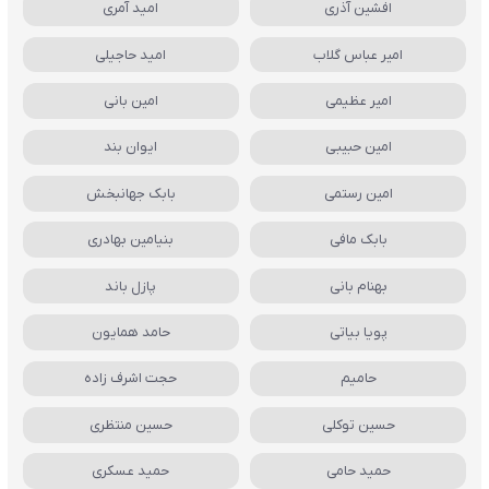
افشین آذری
امید آمری
امیر عباس گلاب
امید حاجیلی
امیر عظیمی
امین بانی
امین حبیبی
ایوان بند
امین رستمی
بابک جهانبخش
بابک مافی
بنیامین بهادری
بهنام بانی
پازل باند
پویا بیاتی
حامد همایون
حامیم
حجت اشرف زاده
حسین توکلی
حسین منتظری
حمید حامی
حمید عسکری