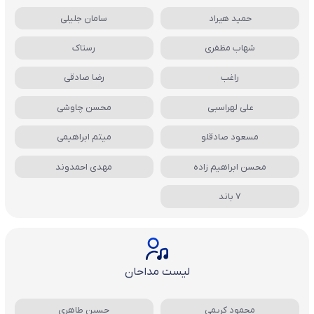
حمید هیراد
سامان جلیلی
شهاب مظفری
رستاک
راغب
رضا صادقی
علی لهراسبی
محسن چاوشی
مسعود صادقلو
میثم ابراهیمی
محسن ابراهیم زاده
مهدی احمدوند
7 باند
لیست مداحان
محمود کریمی
حسین طاهری