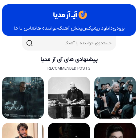
بزودی
دانلود ریمیکس
پخش آهنگ
خواننده ها
تماس با ما
پیشنهادی های آی آر مدیا
RECOMMENDED POSTS