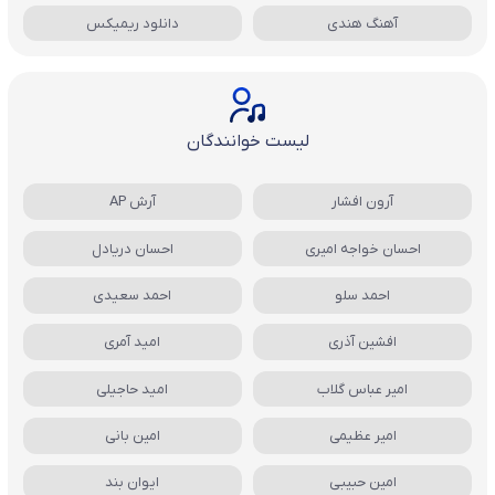
آهنگ هندی
دانلود ریمیکس
لیست خوانندگان
آرون افشار
آرش AP
احسان خواجه امیری
احسان دریادل
احمد سلو
احمد سعیدی
افشین آذری
امید آمری
امیر عباس گلاب
امید حاجیلی
امیر عظیمی
امین بانی
امین حبیبی
ایوان بند