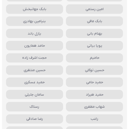
امین رستمی
بابک جهانبخش
بابک مافی
بنیامین بهادری
بهنام بانی
پازل باند
پویا بیاتی
حامد همایون
حامیم
حجت اشرف زاده
حسین توکلی
حسین منتظری
حمید حامی
حمید عسکری
حمید هیراد
سامان جلیلی
شهاب مظفری
رستاک
راغب
رضا صادقی