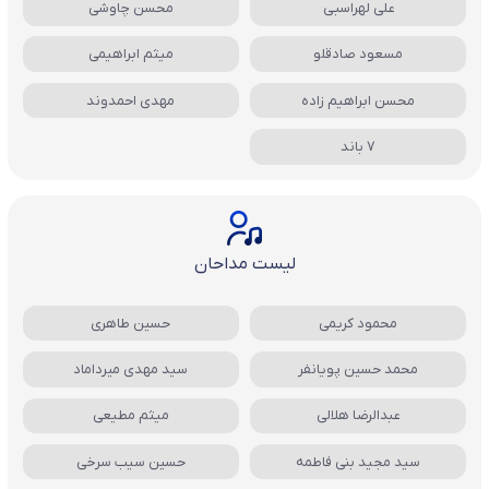
علی لهراسبی
محسن چاوشی
مسعود صادقلو
میثم ابراهیمی
محسن ابراهیم زاده
مهدی احمدوند
7 باند
لیست مداحان
محمود کریمی
حسین طاهری
محمد حسین پویانفر
سید مهدی میرداماد
عبدالرضا هلالی
میثم مطیعی
سید مجید بنی فاطمه
حسین سیب سرخی