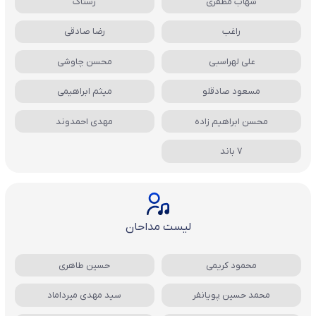
شهاب مظفری
رستاک
راغب
رضا صادقی
علی لهراسبی
محسن چاوشی
مسعود صادقلو
میثم ابراهیمی
محسن ابراهیم زاده
مهدی احمدوند
7 باند
لیست مداحان
محمود کریمی
حسین طاهری
محمد حسین پویانفر
سید مهدی میرداماد