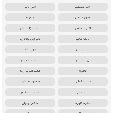
امیر عظیمی
امین بانی
امین حبیبی
ایوان بند
امین رستمی
بابک جهانبخش
بابک مافی
بنیامین بهادری
بهنام بانی
پازل باند
پویا بیاتی
حامد همایون
حامیم
حجت اشرف زاده
حسین توکلی
حسین منتظری
حمید حامی
حمید عسکری
حمید هیراد
سامان جلیلی