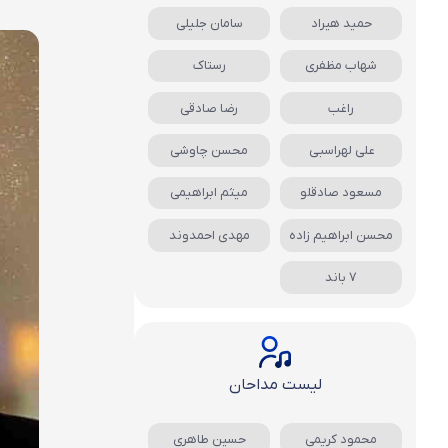
حمید هیراد
سامان جلیلی
شهاب مظفری
رستاک
راغب
رضا صادقی
علی لهراسبی
محسن چاوشی
مسعود صادقلو
میثم ابراهیمی
محسن ابراهیم زاده
مهدی احمدوند
7 باند
لیست مداحان
محمود کریمی
حسین طاهری