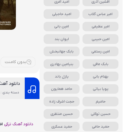
افشین آذری
امید آمری
امیر عباس گلاب
امید حاجیلی
امیر عظیمی
امین بانی
امین حبیبی
ایوان بند
امین رستمی
بابک جهانبخش
بدون کامنت
بابک مافی
بنیامین بهادری
بهنام بانی
پازل باند
دانلود آهن
پویا بیاتی
حامد همایون
دسته بندی : 
حامیم
حجت اشرف زاده
حسین توکلی
حسین منتظری
دانلود آهنگ
ترکی
اف
حمید حامی
حمید عسکری