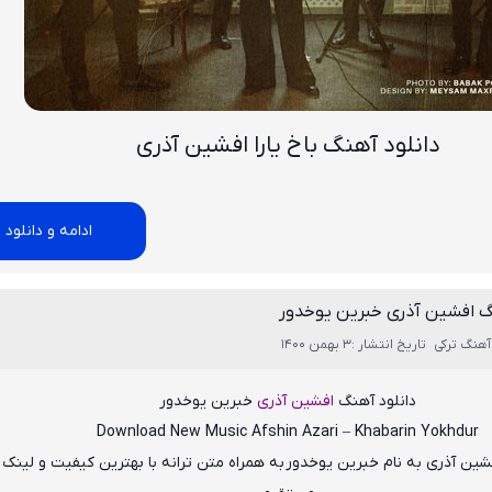
دانلود آهنگ باخ یارا افشین آذری
ادامه و دانلود
گ افشین آذری خبرين يوخدور
آهنگ ترکی
تاریخ انتشار :3 بهمن 1400
دانلود آهنگ
افشین آذری
خبرين يوخدور
Download New Music
Afshin Azari – Khabarin Yokhdur
شین آذری
به نام
خبرين يوخدور
به همراه متن ترانه با بهترین کیفیت و لینک د