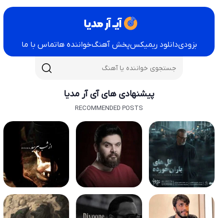
بزودی
دانلود ریمیکس
پخش آهنگ
خواننده ها
تماس با ما
پیشنهادی های آی آر مدیا
RECOMMENDED POSTS