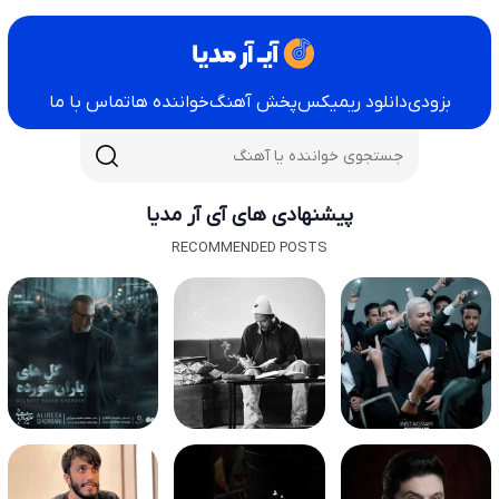
بزودی
دانلود ریمیکس
پخش آهنگ
خواننده ها
تماس با ما
پیشنهادی های آی آر مدیا
RECOMMENDED POSTS