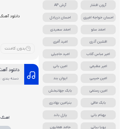
آرون افشار
آرش AP
دانلود آهنگ
احسان خواجه امیری
احسان دریادل
احمد سلو
احمد سعیدی
افشین آذری
امید آمری
بدون کامنت
امیر عباس گلاب
امید حاجیلی
امیر عظیمی
امین بانی
دانلود آهن
امین حبیبی
ایوان بند
دسته بندی : 
امین رستمی
بابک جهانبخش
بابک مافی
بنیامین بهادری
بهنام بانی
پازل باند
اهنگ 
پویا بیاتی
حامد همایون