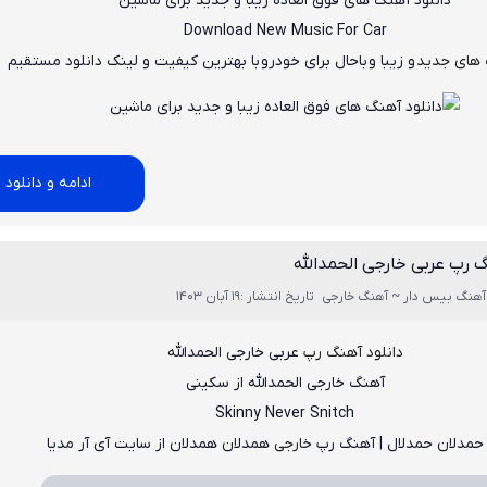
دانلود آهنگ های فوق العاده زیبا و جدید برای ماشین
Download New Music
For Car
 های جدید
و زیبا و باحال برای خودرو
با بهترین کیفیت و لینک دانلود مستقیم
ادامه و دانلود
گ رپ عربی خارجی الحمدالله
آهنگ بیس دار ~ آهنگ خارجی
تاریخ انتشار :19 آبان 1403
دانلود آهنگ رپ
عربی خارجی الحمدالله
آهنگ خارجی الحمدالله از سکینی
Skinny Never Snitch
حمدلان حمدلال | آهنگ رپ
خارجی
همدلان همدلان از سایت آی آر مدیا