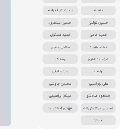
حامیم
حجت اشرف زاده
حسین توکلی
حسین منتظری
حمید حامی
حمید عسکری
حمید هیراد
سامان جلیلی
شهاب مظفری
رستاک
راغب
رضا صادقی
علی لهراسبی
محسن چاوشی
مسعود صادقلو
میثم ابراهیمی
محسن ابراهیم زاده
مهدی احمدوند
7 باند