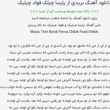
انلود آهنگ بریدی از پارسا چیلک فواد چیلیک
♫♫♫ ارائه شده توسط وبسایت آی آر مدیا ♫♫♫
برای دانلود آهنگ به ادامه مطلب مراجعه کنید
متن آهنگ پارسا چیلیک و فواد چیلیک به نام بریدی
Music Text
Boridi
P
arsa Chilick Foad Chilick
 از کی از من که عاشق تو بود دل کندی از چی از من که فکرش با تو بود
ی ساده رفتی که آخر چی بشه راحت گذشتی که دستات نصیب کی بشه
یدی که بعد از تو سرم چی اومده تو رفتی نبینی که بعد رفتنت کی اومده
 دلت سنگ بگو چی میشه آخرش من ا
ی
نجا تو اونجا بگو کی اومد بین ما
یدی که بعد از تو سرم چی اومده تو رفتی نبینی که بعد رفتنت کی اومده
 دلت سنگ بگو چی میشه آخرش من اینجا تو اونجا بگو کی اومد بین ما
ه با عکسای تو گلا رو آب میدم ی وقت نفهمن که تو نیستی نکنه خواب دیدم
هم که تو نیستی بشه غربت این خونه نرفته برگرد آره برگرد بیا دیوونه
یدی که بعد از تو سرم چی اومده تو رفتی نبینی که بعد رفتنت کی اومده
 دلت سنگ بگو چی میشه آخرش من اینجا تو اونجا بگو کی اومد بین ما