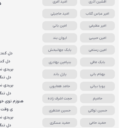
افشین آذری
امید آمری
د
امیر عباس گلاب
امید حاجیلی
امیر عظیمی
امین بانی
امین حبیبی
ایوان بند
امین رستمی
بابک جهانبخش
دل کندی
دل کند
بابک مافی
بنیامین بهادری
بریدی ند
بهنام بانی
پازل باند
دل تنگ
بریدی ند
پویا بیاتی
حامد همایون
دل تنگ
حامیم
حجت اشرف زاده
هنوزم توی خون
ی وقت نف
حسین توکلی
حسین منتظری
بریدی ند
حمید حامی
حمید عسکری
دل تنگ