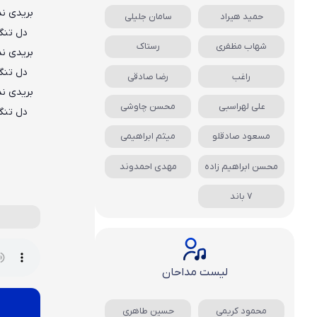
بریدی ند
حمید هیراد
سامان جلیلی
دل تنگ
شهاب مظفری
رستاک
بریدی ند
دل تنگ
راغب
رضا صادقی
بریدی ند
علی لهراسبی
محسن چاوشی
دل تنگ
مسعود صادقلو
میثم ابراهیمی
محسن ابراهیم زاده
مهدی احمدوند
7 باند
لیست مداحان
محمود کریمی
حسین طاهری