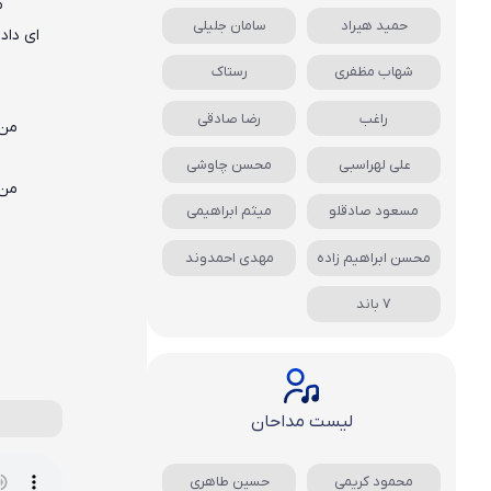
م
حمید هیراد
سامان جلیلی
ای داد
شهاب مظفری
رستاک
راغب
رضا صادقی
من 
علی لهراسبی
محسن چاوشی
من 
مسعود صادقلو
میثم ابراهیمی
محسن ابراهیم زاده
مهدی احمدوند
7 باند
لیست مداحان
محمود کریمی
حسین طاهری