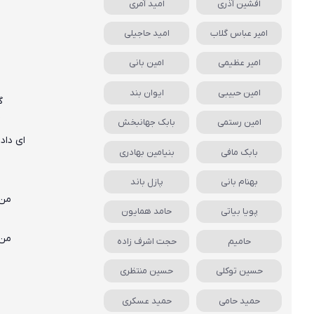
افشین آذری
امید آمری
امیر عباس گلاب
امید حاجیلی
امیر عظیمی
امین بانی
امین حبیبی
ایوان بند
گ
امین رستمی
بابک جهانبخش
ای داد
بابک مافی
بنیامین بهادری
بهنام بانی
پازل باند
من 
پویا بیاتی
حامد همایون
من 
حامیم
حجت اشرف زاده
حسین توکلی
حسین منتظری
حمید حامی
حمید عسکری