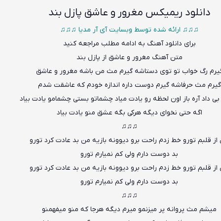
دانلود
ریمیکس مغرور و عاشق پازل بند
♫♫♫ ارائه شده توسط وبسایت آی آر مدیا ♫♫♫
برای دانلود آهنگ به ادامه مطلب مراجعه کنید
متن
آهنگ مغرور و عاشق از پازل بند
یرم رگ خواب تو توی دستاشه گیرم مث من باشه مغرور و عاشق
گیرم مث حرفاشه گیرم دوست داره اندازه خودم که عاشقت شدم
 بی داد آره باز اون لحظه رو یادت میاد چشماتو بستی چشمامو یادت بیاد
اگه حتی نخوای دیگه هرکی بگه عشق منو یادت بیاد
♫♫♫
از قلبم تورو خط زدم راحت برو دیوونه بازیه من بد عادت کرد تورو
بد دوست دارم ولی کم نم
ی
ارم تورو
از قلبم تورو خط زدم راحت برو دیوونه بازیه من بد عادت کرد تورو
بد دوست دارم ولی کم نمیارم تورو
♫♫♫
میشم مث پروانه پر میزنمو میرم دیگه هرجا که منو میفهمنو